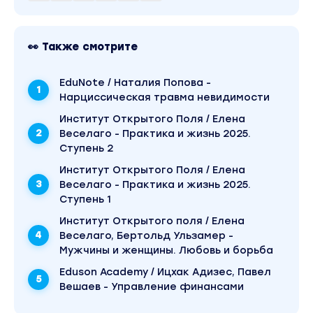
замечают. Не получается составить
отношения». Это материал 2025 года. В
магазине Coursx.net данный материал доступен
за 1040 рублей. Обучающий курс входит в
👀 Также смотрите
рубрику «Психология». Другие материалы
автора «Ирина Степанова» можно найти через
поиск по сайту.
EduNote / Наталия Попова -
Нарциссическая травма невидимости
Институт Открытого Поля / Елена
Веселаго - Практика и жизнь 2025.
Ступень 2
Институт Открытого Поля / Елена
Веселаго - Практика и жизнь 2025.
Ступень 1
Институт Открытого поля / Елена
Веселаго, Бертольд Ульзамер -
Мужчины и женщины. Любовь и борьба
Eduson Academy / Ицхак Адизес, Павел
Вешаев - Управление финансами