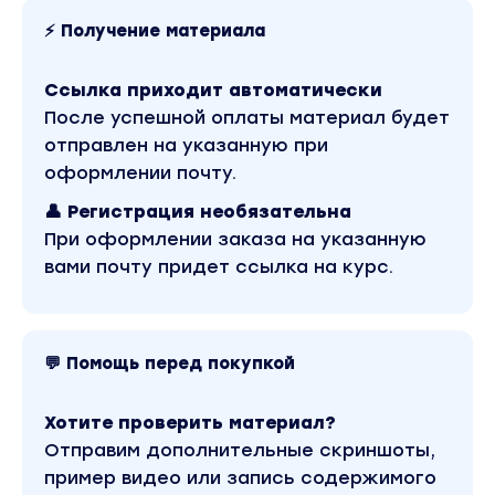
тяжелые, запутанные, "адские" процессы.
⚡ Получение материала
Там сложно увидеть свет и еще сложнее
ему поверить. Ирина верит. А технологии
Ссылка приходит автоматически
работы - результат этой веры и опыта.
После успешной оплаты материал будет
отправлен на указанную при
Программа семинара
оформлении почту.
(вопросы будут раскрыты в разной степени,
👤 Регистрация необязательна
по интересу и запросам группы)
При оформлении заказа на указанную
Что такое видимость и как она устроена.
вами почту придет ссылка на курс.
Как мы видим других и как они видят нас.
Истории невидимости и самые частые ее
причины. Пренатальные истории, детские
💬 Помощь перед покупкой
истории и взрослые истории. Магические
истории.
Хотите проверить материал?
Какие признаки в клиентском описании
Отправим дополнительные скриншоты,
указывают на вероятное наличие "колпака".
Вербальные невербальные и полевые
пример видео или запись содержимого