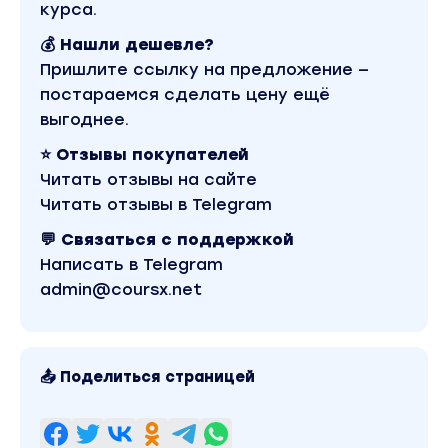
признаки. Всегда ли невидимость
курса.
реализуется как "колпак".
💰 Нашли дешевле?
Полевая диагностика невидимости. Как
Пришлите ссылку на предложение —
течет энергия и как она искажается. Как
постараемся сделать цену ещё
контакты и связи пытаются пробиться через
выгоднее.
невидимость.
⭐ Отзывы покупателей
Полевая терапия невидимости. Можно ли
Читать отзывы на сайте
"снять колпак". Терапевтические и
шаманские решения.
Читать отзывы в Telegram
Трансформационный путь клиента. Что
💬 Связаться с поддержкой
можно сделать, даже если колпак пока
Написать в Telegram
работает.
admin@coursx.net
Вопросы и ответы. Демо-расстановки*.
Упражнения.
2-3 декабря 2025
📤 Поделиться страницей
Вы находитесь на странице товара «Институт
Открытого поля / Ирина Степанова - Под
колпаком. Травма невидимости. Меня не