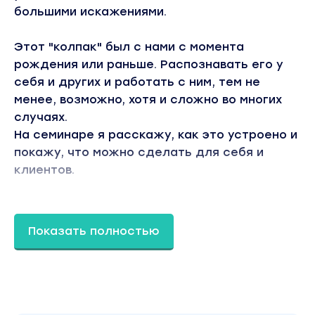
большими искажениями.
Этот "колпак" был с нами с момента
рождения или раньше. Распознавать его у
себя и других и работать с ним, тем не
менее, возможно, хотя и сложно во многих
случаях.
На семинаре я расскажу, как это устроено и
покажу, что можно сделать для себя и
клиентов.
Елена Веселаго
: Я давно знаю Ирину
Степанову не только как ее преподаватель в
Показать полностью
расстановках и шаманской работе. Я знаю
также личный путь Ирины в ее работе со
своими непростыми историями, ее
настойчивость и честность с собой. И путь
терапевта, который берется за очень