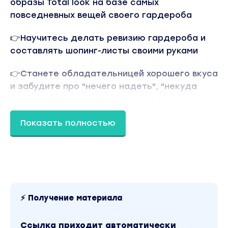
образы Тоtаl lооk на базе самых
повседневных вещей своего гардероба
👉Научитесь делать ревизию гардероба и
составлять шопинг-листы своими руками
👉Станете обладательницей хорошего вкуса
и забудите про "нечего надеть", "некуда
сложить", "ничего не нравится", "ничего не
идет"
Показать полностью
Вы находитесь на странице товара «Татьяна
Тимoфеева - Как создать ДНК своего стиля и
гардероба (2021)». Это материал 2021 года. В
магазине Coursx.net данный материал доступен
за 99 рублей. Обучающий курс входит в рубрику
«Стиль и имидж». Другие материалы автора
«Татьяна Тимoфеева» можно найти через
поиск по сайту.
⚡ Получение материала
Ссылка приходит автоматически