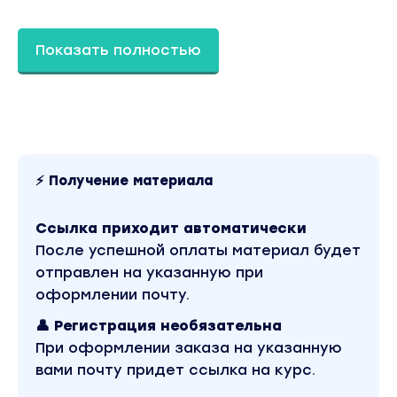
Анализируем и оптимизируем кампанию
Показать полностью
Кому будет полезно:
Таргетологам
Разработаете медиастратегию и научитесь
не просто настраивать таргет, а
действовать системно и на
фундаментальном уровне
⚡ Получение материала
Предпринимателям
Узнаете о рекламных активностях
Ссылка приходит автоматически
конкурентов и научитесь настраивать
После успешной оплаты материал будет
таргет на аудиторию конкурентов
отправлен на указанную при
Фрилансерам
оформлении почту.
Увеличите трафик из соц.сетей на
👤 Регистрация необязательна
собственные проекты или для бизнеса
При оформлении заказа на указанную
ваших клиентов
вами почту придет ссылка на курс.