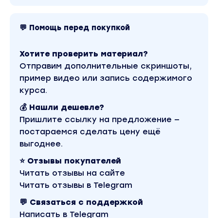
Авторы курса — digital-агентство Paper
Planes
Среди клиентов BOSCH, PEPSICO, М.Видео,
💬 Помощь перед покупкой
Азбука Вкуса, OBI и многие другие
Вы находитесь на странице товара «Paper
Хотите проверить материал?
Planes - Настраивайте таргет как топовое
Отправим дополнительные скриншоты,
digital-агентство». Это материал 2022 года.
пример видео или запись содержимого
Оригинальная стоимость курса у автора
составляет 6590 рублей. В магазине Coursx.net
курса.
данный материал доступен за 129 рублей.
Обучающий курс входит в рубрику «Реклама и
💰 Нашли дешевле?
маркетинг / SEO и SMM». Другие материалы
Пришлите ссылку на предложение —
автора «Paper Planes» можно найти через поиск
по сайту.
постараемся сделать цену ещё
выгоднее.
⭐ Отзывы покупателей
Читать отзывы на сайте
Читать отзывы в Telegram
💬 Связаться с поддержкой
Написать в Telegram