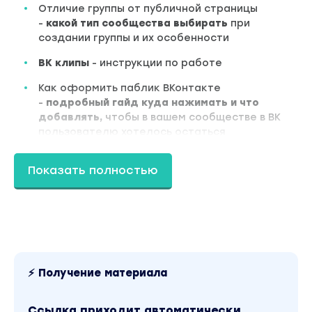
Отличие группы от публичной страницы
-
какой тип сообщества выбирать
при
создании группы и их особенности
ВК
клипы
- инструкции по работе
Как оформить паблик ВКонтакте
-
подробный гайд
куда нажимать и что
добавлять,
чтобы в вашем сообществе в ВК
пользователю хотелось остаться
Статистика сообщества
ВК
- рассмотрим
Показать полностью
какая метрика за что отвечает
Автоматизация
сообщества
ВК
- какие
автоматические действия можно настроить
и через какие
Сбор активов
и
переупаковка
предложения
под текущую
⚡ Получение материала
ситуацию на рынке
Старт прогрева и запуск
быстрых продаж
Ссылка приходит автоматически