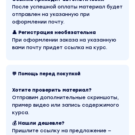
После успешной оплаты материал будет
отправлен на указанную при
Подрядчики
- кто нужен, когда нужен,
как
оформлении почту.
найти
и сколько платить
👤 Регистрация необязательна
База подрядчиков
по
ВК
При оформлении заказа на указанную
Базовая
настройка
таргета
вами почту придет ссылка на курс.
Как
сэкономить
на трафике
Маркет-платформа:
обзор
и основы
💬 Помощь перед покупкой
использования
Работа с креативами
Хотите проверить материал?
Инструкции по работе с контентом
в
ВК
Отправим дополнительные скриншоты,
пример видео или запись содержимого
Лонгриды ВК
- в чем их преимущества перед
курса.
обычным постом
💰 Нашли дешевле?
Типы
контента
- посты, опросы, статьи,
сториз, видео, эфиры, клипы
Пришлите ссылку на предложение —