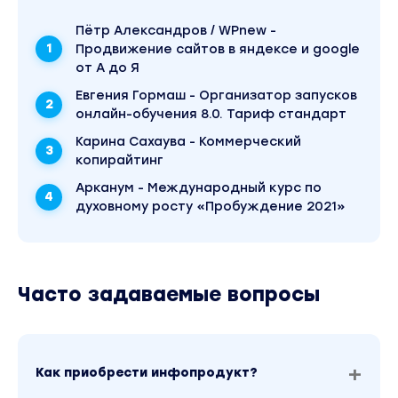
году. Оригинальная стоимость курса у автора
составляет 10900 рублей. В магазине Coursx.net
материал доступен за 100 рублей. Обучающий
Пётр Александров / WPnew -
курс входит в рубрику «Вконтакте (VK) / SEO и
Продвижение сайтов в яндексе и google
SMM / Бизнес, менеджмент, продажи». Другие
от А до Я
материалы автора «Виталий Антонов» можно
найти через поиск по сайту.
Евгения Гормаш - Организатор запусков
онлайн-обучения 8.0. Тариф стандарт
Карина Сахаува - Коммерческий
копирайтинг
Арканум - Международный курс по
духовному росту «Пробуждение 2021»
Часто задаваемые вопросы
Как приобрести инфопродукт?