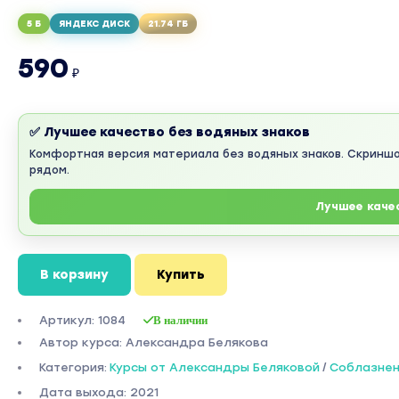
5 Б
ЯНДЕКС ДИСК
21.74 ГБ
590
₽
✅ Лучшее качество без водяных знаков
Комфортная версия материала без водяных знаков. Скринш
рядом.
Лучшее каче
В корзину
Купить
Артикул: 1084
В наличии
Автор курса: Александра Белякова
Категория:
Курсы от Александры Беляковой
/
Соблазнен
Дата выхода: 2021