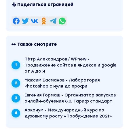
пока вы создаете свой идеальный запуск,
📤 Поделиться страницей
получая при этом солидный доход, который
не помешает, как минимум, для пополнения
вашего рекламного бюджета, да и просто
для “поддержания штанов”. Ну или
“сохранения вашего лайф-стайла”, если вы
👀 Также смотрите
уже довольно успешны.
Пётр Александров / WPnew -
И у этой модели есть 5 главных компонента,
Продвижение сайтов в яндексе и google
которые вам нужно создать:
от А до Я
Максим Басманов - Лаборатория
+ Рекламная кампания
Photoshop с нуля до профи
+ Автовебинар
Евгения Гормаш - Организатор запусков
+ Система регистрации и квалификации
онлайн-обучения 8.0. Тариф стандарт
+ Продающие консультации
Арканум - Международный курс по
+ Коучинговая программа
духовному росту «Пробуждение 2021»
Для новичка это может выглядеть немного