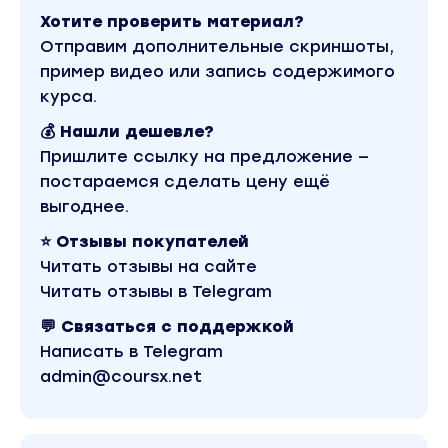
продукт, а также их улучшить
Хотите проверить материал?
+ Позволяет обзавестись первыми кейсами
Отправим дополнительные скриншоты,
+ Куда проще для реализации
пример видео или запись содержимого
+ Меньше стресса и риска
курса.
💰 Нашли дешевле?
Ну а если вы не новичок, может добавить
Пришлите ссылку на предложение —
вам 100, 300 или даже 1 млн.
постараемся сделать цену ещё
дополнительного дохода.
выгоднее.
В чем же тут подвох? Зачем вообще нужны
тогда запуски, если есть такая
⭐ Отзывы покупателей
замечательная модель?
Читать отзывы на сайте
Увы, у этой модели есть один большой
Читать отзывы в Telegram
недостаток.
💬 Связаться с поддержкой
Ее довольно сложно масштабировать и
Написать в Telegram
поставить на автопилот. Я не говорю, что
admin@coursx.net
нельзя, но с запусками это куда проще.
Однако, никто не мешает вам ее применять,