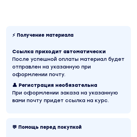
которая:
+ Требует меньше вложений
+ Приносит гораздо больше денег на старте
+ Требует меньше времени
⚡ Получение материала
+ Не нуждается в лэндинге
+ Требует меньше писем
Ссылка приходит автоматически
+ Не требует приобретения дорогих
После успешной оплаты материал будет
платформ
отправлен на указанную при
+ Не требует основательной упаковки
оформлении почту.
программы
👤 Регистрация необязательна
+ В ней вам нужен всего один вебинар,
При оформлении заказа на указанную
который можно тут же превратить в
вами почту придет ссылка на курс.
автовебинар
+ Помогает вам лучше понять и изучить
своих клиентов, чтобы сделать гораздо
более полезный продукт
💬 Помощь перед покупкой
+ Позволяет протестировать вашу нишу и