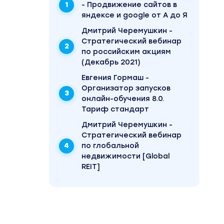
- Продвижение сайтов в
яндексе и google от А до Я
Дмитрий Черемушкин -
Стратегический вебинар
по российским акциям
(Декабрь 2021)
Евгения Гормаш -
Организатор запусков
онлайн-обучения 8.0.
Тариф стандарт
Дмитрий Черемушкин -
Стратегический вебинар
по глобальной
недвижимости [Global
REIT]