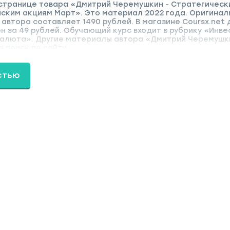
 странице товара «Дмитрий Черемушкин - Стратегическ
йским акциям Март». Это материал 2022 года. Оригинал
 автора составляет 1490 рублей. В магазине Coursx.net
 за 49 рублей. Обучающий курс входит в рубрику «Инве
валюта». Другие материалы автора «Дмитрий Черемушк
 поиск по сайту.
стью