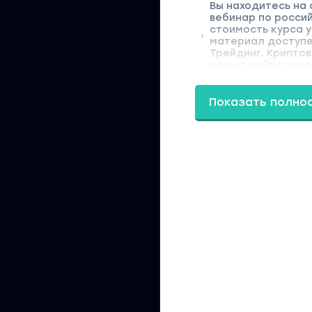
Вы находитесь на
вебинар по росси
стоимость курса у
материал доступен
Трейдинг, Крипто
можно найти через
Показать полно