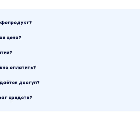
инфопродукт?
ая цена?
нтии?
ожно оплатить?
ыдаётся доступ?
рат средств?