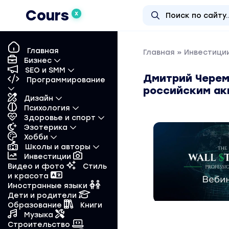
Cours
X
Главная
Главная
»
Инвестиции
Бизнес
SEO и SMM
Дмитрий Черем
Программирование
российским ак
Дизайн
Психология
Здоровье и спорт
Эзотерика
Хобби
Школы и авторы
Инвестиции
Видео и фото
Стиль
и красота
Иностранные языки
Дети и родители
Образование
Книги
Музыка
Строительство