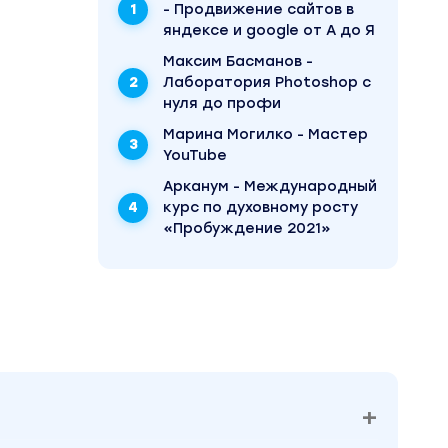
- Продвижение сайтов в
ить
яндексе и google от А до Я
Максим Басманов -
Лаборатория Photoshop с
нуля до профи
кономят
нтажа:
Марина Могилко - Мастер
YouTube
Арканум - Международный
курс по духовному росту
«Пробуждение 2021»
оверять
ельно