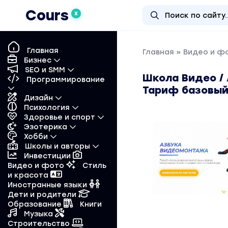
Cours
X
Главная
Главная
»
Видео и ф
Бизнес
SEO и SMM
Школа Видео /
Программирование
Тариф базовы
Дизайн
Психология
Здоровье и спорт
Эзотерика
Хобби
Школы и авторы
Инвестиции
Видео и фото
Стиль
и красота
Иностранные языки
Дети и родители
Образование
Книги
Музыка
Строительство