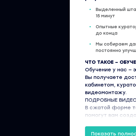
Выделенный шта
15 минут
Опытные курато
до конца
Мы собираем дан
постоянно улуч
ЧТО ТАКОЕ – ОБУЧ
Обучение у нас — 
Вы получаете дос
кабинетом, курато
видеомонтажу.
ПОДРОБНЫЕ ВИДЕ
В сжатой форме т
помогут вам созд
видеомонтаже
УДОБНЫЙ ЛИЧНЫЙ 
Показать полно