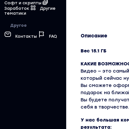
Софт и скрипты
Заработок
Другие
тематики
Другое
Описание
Контакты
FAQ
Вес 15.1 ГБ
КАКИЕ ВОЗМОЖНОС
Видео — это самый
который сейчас н
Вы сможете оформ
подарок на ближа
Вы будете получат
себя в творчестве
У нас большая ко
результата: