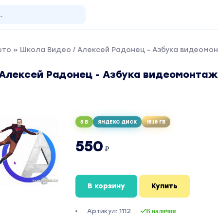
ото
» Школа Видео / Алексей Радонец - Азбука видеомо
 Алексей Радонец - Азбука видеомонтаж
й
5 Б
ЯНДЕКС ДИСК
15.18 ГБ
550
₽
В корзину
Купить
Артикул: 1112
В наличии