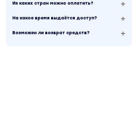
Из каких стран можно оплатить?
позволяющие работать с этими портретами.
Ведь чтобы работать с незнакомыми
На какое время выдаётся доступ?
людьми, необходимо видеть полную картину
того, что влияет на человека
Возможен ли возврат средств?
5)
Набор исцеляющих настроек (27 шт.)
Стандартная цена такого набора 4 800
рублей
6)
Практика и рекомендации по разбору
матриц
Ты получишь рекомендации, как начать
консультировать и привлекать клиентов, а
также попробуешь применить полученные
знания на практике
Вы находитесь на странице товара «Юлия
Богацкая / Эзотерика - Матрица Судьбы». Это
версия материала в лучшем качестве без
водяных знаков. Скриншоты содержимого,