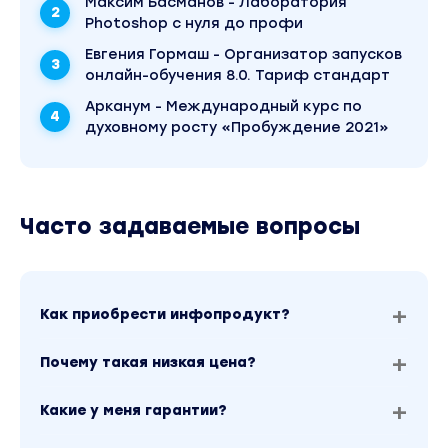
Максим Басманов - Лаборатория
1)
5 вебинаров на которых будет:
Photoshop с нуля до профи
- Полное обучение расчету «Матрицы
Евгения Гормаш - Организатор запусков
Судьбы»
онлайн-обучения 8.0. Тариф стандарт
- Разбор значения всех энергий
Арканум - Международный курс по
- Алгоритм ведения консультаций
духовному росту «Пробуждение 2021»
- Психология мастера
2)
Пакет методических материалов в
электронном виде
Часто задаваемые вопросы
Расшифровка всех энергий судьбы
3)
Чат для общения и поддержки
В котором ты всегда сможешь получить
Как приобрести инфопродукт?
помощь и рекомендации
Почему такая низкая цена?
4)
Астрологический и нумерологический
портрет человека
Какие у меня гарантии?
Также ты получишь инструменты,