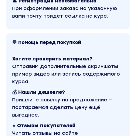
жизни и твоей личности, с четкими и
👤 Регистрация необязательна
конкретными рекомендациями.
При оформлении заказа на указанную
вами почту придет ссылка на курс.
Что ты получишь в итоге?
======================
💬 Помощь перед покупкой
Ты научишься видеть предназначения других
людей
Хотите проверить материал?
Ты сможешь работать с людьми и
Отправим дополнительные скриншоты,
предлагать свои консультации,
расшифровывая для них тайны их жизни
пример видео или запись содержимого
курса.
Благодаря этой способности, ты сможешь
зарабатывать деньги из любой точки мира
💰 Нашли дешевле?
на собственных консультациях
Пришлите ссылку на предложение —
постараемся сделать цену ещё
Рассчитай ценность и прибыльность такого
интересного дела сам: стоимость обучения
выгоднее.
— 16 900 р., стоимость консультации — 5 000 -
⭐ Отзывы покупателей
7 000 р. Ты окупишь обучение после 3
Читать отзывы на сайте
консультаций и сможешь зарабатывать в