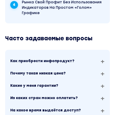
Рынка Свой Профит Без Использования
• Где и когда использовать эти комбинации?
Индикаторов На Простом «Голом»
6.
Стопы
и
тейки
Графике
• Фиксированные стопы
• Триггерные стопы
• Логические стопы
• Фундаментальные стопы
Часто задаваемые вопросы
• Временные стопы
• Как я ставлю тейки? Черновой вариант +
дробление тейков
7.
Дополнительные
инструменты
Как приобрести инфопродукт?
• Диагональные каналы: материнские и
дочерние (проекции) каналы, супер-тренды
Почему такая низкая цена?
• Индикаторы, которые я использую
Какие у меня гарантии?
• Источники новостей, которые я использую:
макроэкономические показатели,
Из каких стран можно оплатить?
отчетности, дивиденды и т.д.
8.
Финал
На какое время выдаётся доступ?
• Строим Торговую Систему на основе