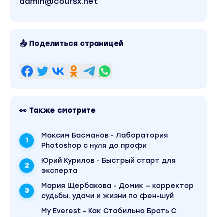
admin@coursx.net
(горизонтальные объемы)
4.
Рабочие
паттерны
и
сетапы
• ГиП + пГиП
• ДД / ДВ + DT / DL
📤 Поделиться страницей
• Поглощение (полное, частичное) • HH – HL /
LH – LL
• Поджим
• Свинги
• Рабочие сетапы: точка перелома тренда,
👀 Также смотрите
торговля на пробой + пробой с
закреплением, вход + добор (дробный вход),
Максим Басманов - Лаборатория
торговля против тренда
Photoshop с нуля до профи
5.
Свечи + объемы (VSA)
Юрий Курилов - Быстрый старт для
• Мой вариант свечного анализа (одна свеча
эксперта
+ комбинации)
• Объемы внутри свечей, объемы на пробой и
Мария Щербакова - Домик — корректор
судьбы, удачи и жизни по фен-шуй
отбой от уровня • Комбинации формы и
объема свечей
My Everest - Как Стабильно Брать С