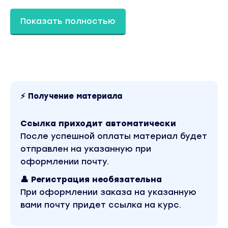
проблема у начинающих трейдеров). Также,
я несколько поменял свой подход к работе с
Показать полностью
трендовыми экстремумами на более
прибыльный, выявив это из многочисленных
тестов и сплит-сравнений (о чем также
будет рассказано в моём курсе). Я
полностью перезапишу некоторые лекции,
т.к. сейчас я могу более плотно и доступно
⚡ Получение материала
скомпоновать свои знания для вашего
лучшего понимания (исходя из опыта
Ссылка приходит автоматически
проведения и вопросов от участников со
После успешной оплаты материал будет
своих прошлых курсов)/
отправлен на указанную при
оформлении почту.
Программа
Курса
№5
👤 Регистрация необязательна
При оформлении заказа на указанную
1.Природа
движения
цены
вами почту придет ссылка на курс.
• Двойной аукцион
• Уровни поддержки / сопротивления (уровни