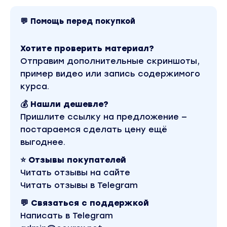
SR)
• ГЭПы + мнимые Гэпы
💬 Помощь перед покупкой
• Тела и тени свечей
2.
Тренд
и
таймфреймы
Хотите проверить материал?
• Скользящие средние (мувинги) и прочие
Отправим дополнительные скриншоты,
индикаторы
пример видео или запись содержимого
• Мой способ определения тренда
курса.
• Трендовые High / Low точки
💰 Нашли дешевле?
• Промежуточные трендовые опоры (Max /
Пришлите ссылку на предложение —
Min)
постараемся сделать цену ещё
• Точка перелома тренда
выгоднее.
• Сила тренда: расширение, проекция,
глубина коррекции, ускорение и замедление
⭐ Отзывы покупателей
• Таймфреймы: МТФ, ТТФ, СТФ
Читать отзывы на сайте
3.
Уровни
поддержки / сопротивления
Читать отзывы в Telegram
• Блочные уровни
💬 Связаться с поддержкой
• Уровни разрыва
Написать в Telegram
• Спайки или дыры в объемах