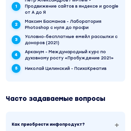
Пётр Александров / WPnew -
работать с каждым отдельно) Всё естественн
Продвижение сайтов в яндексе и google
под хайдом.
от А до Я
Уже есть опыт в работе с учениками и знаю та
Максим Басманов - Лаборатория
будет лучше. Именно индивидуальная поддер
Photoshop с нуля до профи
много даст в продвижении и понимании работы
Условно-бесплатные емейл рассылки с
Бурж Ютубе.
доноров (2021)
А в болталке общие вопросы, как и положено.
Арканум - Международный курс по
духовному росту «Пробуждение 2021»
Ответы на ваши вопросы:
Николай Цилинский - ПсихоКреатив
Курс по заработку?
Нет. курс теоретический, но в данных реалиях 
ты хочешь работать на Ютубе жизненно
необходимый.
Часто задаваемые вопросы
В каком формате курс?
Видео уроки и текстовые файлы с пояснениями
Как приобрести инфопродукт?
проходил у меня обучение могут вспомнить кур