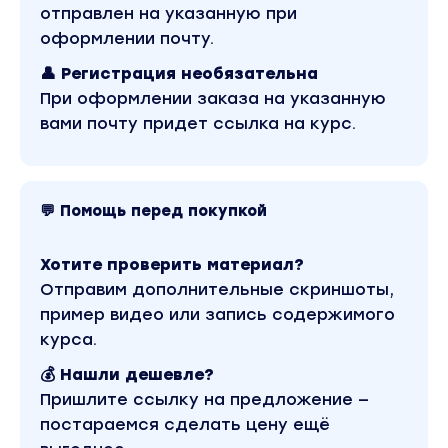
Что мы разберем:
отправлен на указанную при
1) Вечные темы.
оформлении почту.
2) Хайповые тематики.
👤 Регистрация необязательна
3) Создание контента. Разбор и обучение в
При оформлении заказа на указанную
видеоредакторах и программах нужных для
вами почту придет ссылка на курс.
работы.
4) Оптимизация контента.
5) Раскрутка контента.
6) Быстрый выход на монету ( Теория) - Все ас
💬 Помощь перед покупкой
и варианты в данных реалиях.
7) Стратегию развития каналов.
Хотите проверить материал?
8) Монетизация и контроль своей музыки на Yo
Отправим дополнительные скриншоты,
. Система Content ID - Работаем через
пример видео или запись содержимого
дистрибьютора. (Теория)
курса.
Здесь мы совершенно по новому посмотрим на
💰 Нашли дешевле?
монетизацию с Ютуб канала.
Пришлите ссылку на предложение —
*
Не нужно подключать монетизацию на канал.
постараемся сделать цену ещё
*
Больше вариантов работы
.