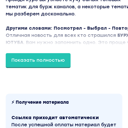
тематик для бурж каналов, а некоторые темат
мы разберем досконально.
Другими словами: Посмотрел - Выбрал - Повто
Отличная новость для всех кто страшился
БУР
ЮТУБА
. Вам нужно запомнить одно. Это проще
кажется.
1. Не нужно показывать лицо.
Показать полностью
2. Не требуется знание языка(или оно требуетс
минималках)
3. Не требуются навыки сложного монтажа ( А
какой требуется мы всё досконально разберем
4. Закроем все вопросы связанные с оптимиза
под бурж.
⚡ Получение материала
5. Закроем все вопросы связанные с превью дл
забугорного зрителя.
Ссылка приходит автоматически
После успешной оплаты материал будет