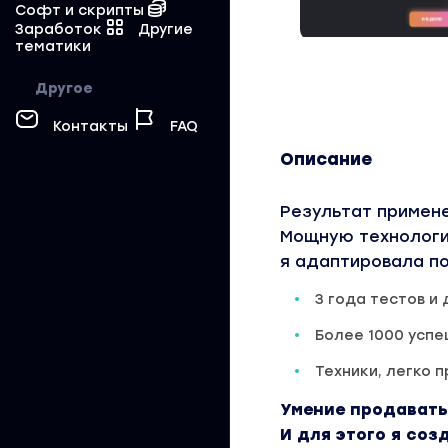
Софт и скрипты
Заработок
Другие
тематики
Другое
Контакты
FAQ
Описание
Результат примене
Мощную технологи
я адаптировала п
3 года тестов и
Более 1000 усп
Техники, легко 
Умение продавать
И для этого я со