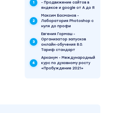
- Продвижение сайтов в
ам
яндексе и google от А до Я
Максим Басманов -
Лаборатория Photoshop с
атить!"
нуля до профи
Евгения Гормаш -
!" и "Я
Организатор запусков
онлайн-обучения 8.0.
Тариф стандарт
Арканум - Международный
кий
курс по духовному росту
 этой
«Пробуждение 2021»
ком