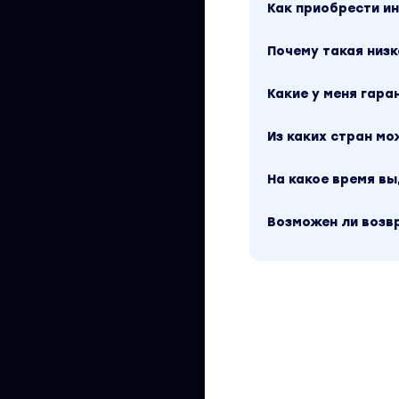
правильно реаги
Как приобрести 
сможете вернуть
Почему такая низк
доводить до сде
спросить"
Какие у меня гара
Продавать онлайн 
Из каких стран м
доступны в течени
вернуться!
На какое время в
-- Я не верю в во
Возможен ли возв
продаж без танцев
более 5000 студе
Вы находитесь на
продажи в перепис
автора составляет
доступен за 100 р
продажи». Другие
по сайту.