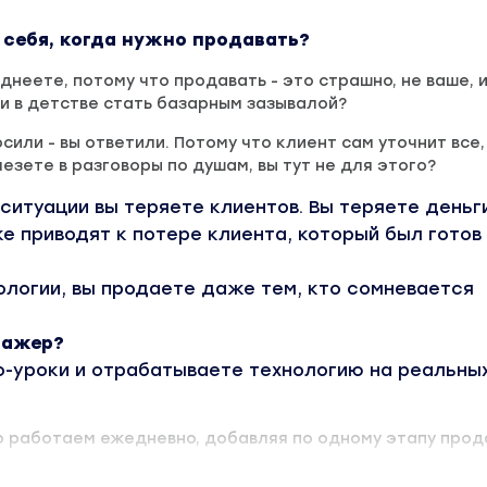
 себя, когда нужно продавать?
днеете, потому что продавать - это страшно, не ваше, и
и в детстве стать базарным зазывалой?
сили - вы ответили. Потому что клиент сам уточнит все,
лезете в разговоры по душам, вы тут не для этого?
й ситуации вы теряете клиентов. Вы теряете деньги
е приводят к потере клиента, который был готов
ологии, вы продаете даже тем, кто сомневается
нажер?
о-уроки и отрабатываете технологию на реальны
ю работаем ежедневно, добавляя по одному этапу прод