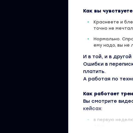
Как вы чувствуете
Краснеете и бле
точно не мечтал
Нормально. Спро
ему надо, вы не 
И в той, и в друго
Ошибки в переписк
платить.
А работая по техн
Как работает тре
Вы смотрите виде
кейсах:
в первую недел
день