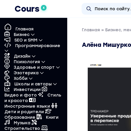
Cours
X
Главная
Главная
»
Бизнес, м
Бизнес
SEO и SMM
Алёна Мишурко
Программирование
Дизайн
Психология
Здоровье и спорт
Эзотерика
Хобби
Школы и авторы
Инвестиции
Видео и фото
Стиль
и красота
Иностранные языки
Дети и родители
Образование
Книги
Музыка
Строительство