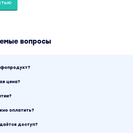
стью
аемые вопросы
2014 года и это заставило свернуть планы даже
тия, а амбиции закатать назад губозакаточной
инфопродукт?
тво народу оказалось без работы прямо на кану
ая цена?
азался не стабильным местом работы.
нтии?
ожно оплатить?
, что: “
Люди всегда будут хотеть отдыхать и нежит
ыдаётся доступ?
 туризм будет процветать!
”