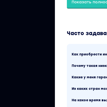
Показать полно
Рестораны.
Шаурмичные.
Кофейни.
Часто задав
Но пришёл кризис 
сильные предприя
машинкой.
Как приобрести 
Огромное количес
нового года.
Почему такая низк
Не-а. Общепит ок
Какие у меня гара
Туризм
Из каких стран м
Нам говорили о том
На какое время в
солнышке, а значит