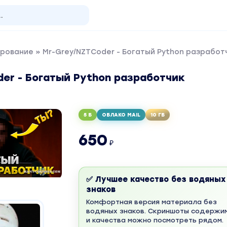
рование
» Mr-Grey/NZTCoder - Богатый Python разработ
er - Богатый Python разработчик
5 Б
ОБЛАКО MAIL
10 ГБ
650
₽
✅ Лучшее качество без водяных
знаков
Комфортная версия материала без
водяных знаков. Скриншоты содержи
и качества можно посмотреть рядом.