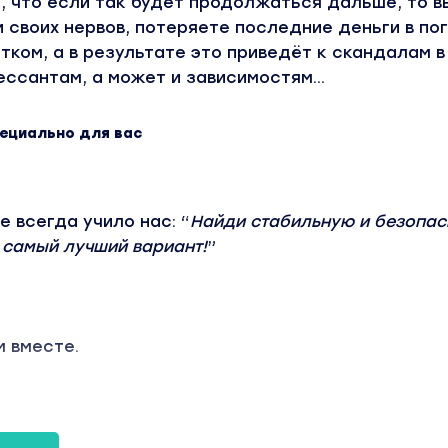
, что если так будет продолжаться дальше, то в
 своих нервов, потеряете последние деньги в по
ком, а в результате это приведёт к скандалам в
ссантам, а может и зависимостям...
пециально для вас
 всегда учило нас: “
Найди стабильную и безопа
т самый лучший вариант!
”
 вместе.
 люди будут есть всегда, а значит всегда будут