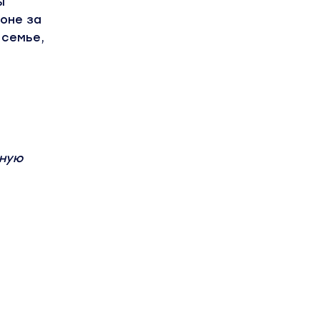
ы
гоне за
 семье,
сную