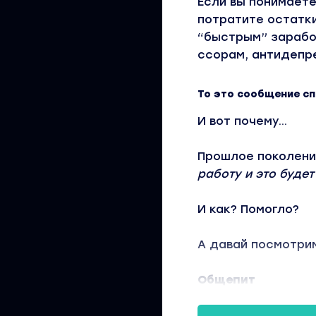
Если вы понимаете
потратите остатки
“быстрым” заработ
ссорам, антидепре
То это сообщение с
И вот почему...
Прошлое поколение
работу и это буде
И как? Помогло?
А давай посмотрим
Общепит
Нам казалось, что
актуальны: