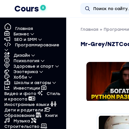
Cours
X
Главная
Главная
»
Программи
Бизнес
SEO и SMM
Mr-Grey/NZTCod
Программирование
Дизайн
Психология
Здоровье и спорт
Эзотерика
Хобби
Школы и авторы
Инвестиции
Видео и фото
Стиль
и красота
Иностранные языки
Дети и родители
Образование
Книги
Музыка
Строительство