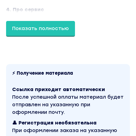
4. Про сервис
• Сервис ДО покупки (каталог товаров,
открытые цены, легкий путь к заказу)
Показать полностью
• Сервис ВО ВРЕМЯ покупки (быстрое
оформление заказа, быстрая оплата,
мгновенная доставка)
• Сервис ПОСЛЕ покупки (работа с
вопросами, обратная связь и отзывы)
• Facebook Bussines Manager (входящие,
⚡ Получение материала
календарь, Commerce Manager)
Ссылка приходит автоматически
5. Финансы • Учет • Налоги
После успешной оплаты материал будет
• самозанятость (регистрация, ставка,
отправлен на указанную при
плюсы и минусы, приложение «Мой налог‎»‎)
оформлении почту.
• индивидуальное предпринимательство
👤 Регистрация необязательна
(регистрация, ставка, авансовые платежи,
При оформлении заказа на указанную
плюсы и минусы, ИП на НПД)