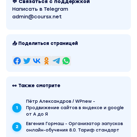
составляет 4200 рублей. В магазине Coursx.net
💬 Связаться с поддержкой
данный материал доступен за 190 рублей.
Написать в Telegram
Обучающий курс входит в рубрику «Бизнес,
менеджмент, продажи / Реклама и маркетинг /
admin@coursx.net
Схемы заработка». Другие материалы автора
«Лена Котикова» можно найти через поиск по
сайту.
📤 Поделиться страницей
👀 Также смотрите
Пётр Александров / WPnew -
Продвижение сайтов в яндексе и google
от А до Я
Евгения Гормаш - Организатор запусков
онлайн-обучения 8.0. Тариф стандарт