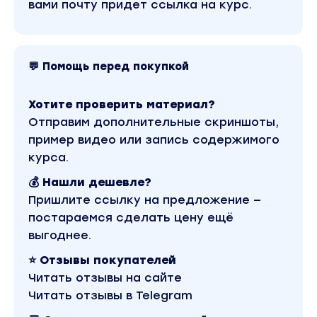
вами почту придет ссылка на курс.
• самозанятость: платежи > учет > налоги
• ИП: платежи > учет > налоги
• онлайн-касса
💬 Помощь перед покупкой
6. Продвижение
• общая концепция блога (содержание и
Хотите проверить материал?
форма)
Отправим дополнительные скриншоты,
• содержание (экспертный, ситуативный,
пример видео или запись содержимого
эмоциональный и продающий контент)
курса.
• форма (визуал и сторителлинг)
💰 Нашли дешевле?
• тренды и антитренды в соц. сетях
Пришлите ссылку на предложение —
• реклама (таргет, блогеры, бесплатные
постараемся сделать цену ещё
продукты)
выгоднее.
• Instagram, TikTok, YouTube, Pinterest
Вы находитесь на странице товара «Лена
⭐ Отзывы покупателей
Котикова / lena_kotikova - Создаем и продаем
Читать отзывы на сайте
мастер-классы. Тариф Самостоятельная
работа». Это материал 2022 года.
Читать отзывы в Telegram
Оригинальная стоимость курса у автора