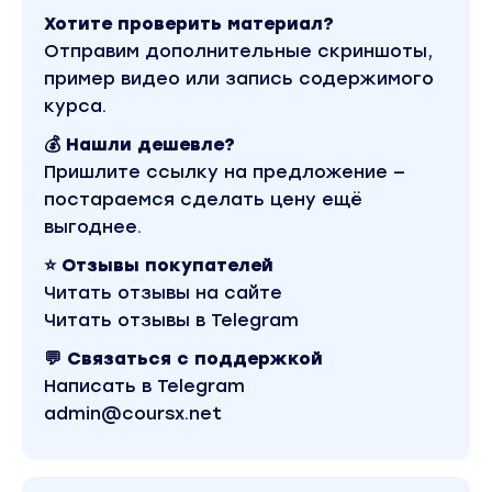
Урок 2. Варианты воронок продаж в
Хотите проверить материал?
социальных сетях
Отправим дополнительные скриншоты,
Урок 3. Кто ваша целевая аудитория?
пример видео или запись содержимого
курса.
Урок 4. Сегментация целевой аудитории
💰 Нашли дешевле?
Урок 5. Лестница Ханта и уровни теплоты
целевой аудитории
Пришлите ссылку на предложение —
постараемся сделать цену ещё
Урок 6. Исследование проблем, возражений
выгоднее.
и потребностей аудитории
⭐ Отзывы покупателей
Урок 7. Ключевые формулы составления
Читать отзывы на сайте
оффера и его усиление
Читать отзывы в Telegram
Урок 8. Разбор примеров оффера на основе
формул
💬 Связаться с поддержкой
Написать в Telegram
Урок 9. Превращаем слабые и сильные
admin@coursx.net
места конкурентов в оффер
Урок 10. Варианты оффера для
продвижения разных типов проектов