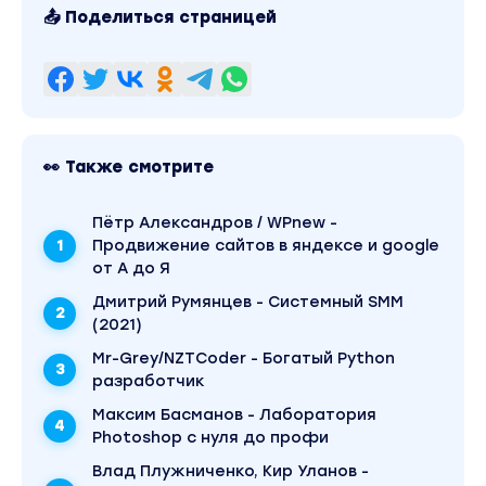
📤 Поделиться страницей
Модуль 2. Анализ конкурентов
Урок 11. Как понять, кто твой конкурент
Урок 12. Поиск конкурентов с помощью
TargetHunter
👀 Также смотрите
Урок 13. Поиск конкурентов с помощью
trendHERO
Пётр Александров / WPnew -
Урок 14. Поиск конкурентов с помощью
Продвижение сайтов в яндексе и google
Яндекс Wordstat и поисковых систем
от А до Я
Урок 15. Поиск конкурентов в сообществах
Дмитрий Румянцев - Системный SMM
(2021)
Урок 16. Анализ продукта
Mr-Grey/NZTCoder - Богатый Python
Урок 17. Анализ рекламы
разработчик
Урок 18. Анализ контента
Максим Басманов - Лаборатория
Photoshop с нуля до профи
Урок 19. Анализ спроса
Влад Плужниченко, Кир Уланов -