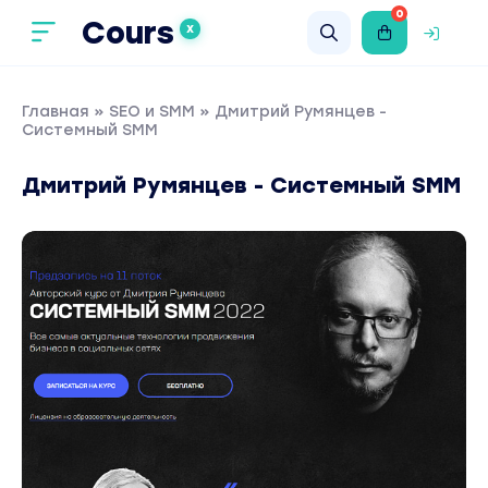
0
Cours
X
Главная
»
SEO и SMM
» Дмитрий Румянцев -
Системный SMM
Дмитрий Румянцев - Системный SMM