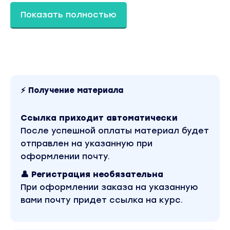
году. Оригинальная стоимость курса у автора
составляет 5500 рублей. В магазине Coursx.net
Показать полностью
материал доступен за 190 рублей. Обучающий
курс входит в рубрику «Бизнес, менеджмент,
продажи / Ozon». Другие материалы автора
«Анастасия Романова» можно найти через
поиск по сайту.
⚡ Получение материала
Ссылка приходит автоматически
После успешной оплаты материал будет
отправлен на указанную при
оформлении почту.
👤 Регистрация необязательна
При оформлении заказа на указанную
вами почту придет ссылка на курс.