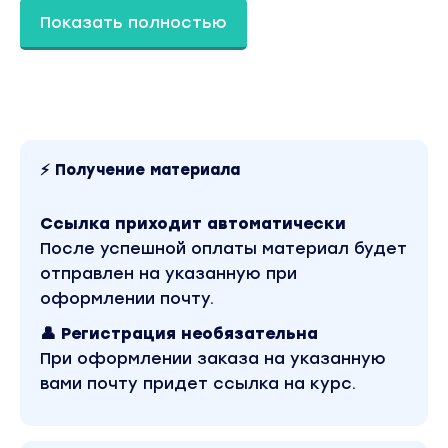
Показать полностью
Вы находитесь на странице товара
«Александра Гуреева - Большая книга
контента. Тариф БАЗА». Это материал 2022
года. Оригинальная стоимость курса у автора
составляет 1990 рублей. В магазине Coursx.net
данный материал доступен за 100 рублей.
Обучающий курс входит в рубрику «SEO и SMM /
Книги и литература». Другие материалы автора
«Александра Гуреева» можно найти через
⚡ Получение материала
поиск по сайту.
Ссылка приходит автоматически
После успешной оплаты материал будет
отправлен на указанную при
оформлении почту.
👤 Регистрация необязательна
При оформлении заказа на указанную
вами почту придет ссылка на курс.