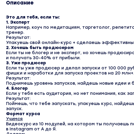
Описание
Это для тебя, если ты:
1. Эксперт
Например, коуч по медитациям, таргетолог, репетито
тренер.
Результат:
Упакуешь свой онлайн-курс + сделаешь эффективный
2. Хочешь быть продюсером
Если ты не блогер и не эксперт, но хочешь продюсир
и получать 30-40% от прибыли.
3. Уже продюсер
Если ты уже продюсер и делал запуски от 100 000 руб
фишки и наработки для запуска проектов на 20 млн+
Результат:
Поднимешь уровень запусков, найдешь новые идеи и 
4. Блогер
Если у тебя есть аудитория, но нет понимания, как за
Результат:
Поймешь, что тебе запускать, упакуешь курс, найде
запуск.
Формат курса
Учимся
Видеокурс из 10 модулей,
на котором ты получаешь п
в Instagram от А до Я.