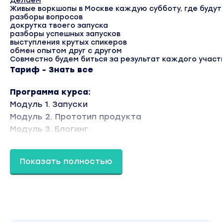
Делаем
Живые воркшопы в Москве
каждую субботу, где будут
разборы вопросов
докрутка твоего запуска
разборы успешных запусков
выступления крутых спикеров
обмен опытом друг с другом
Совместно будем биться за результат каждого участ
Тариф - Знать все
Программа курса:
Модуль 1. Запуски
Модуль 2. Прототип продукта
Модуль 3. Блогинг
Модуль 4. Набор подписчиков
Модуль 5. Прогревы
Показать полностью
Модуль 6. Сервисы и команда
Модуль 7. Бесплатный вебинар
Модуль 8. Продажи в сторис
Модуль 9. PLF
Модуль 10. Запись курса