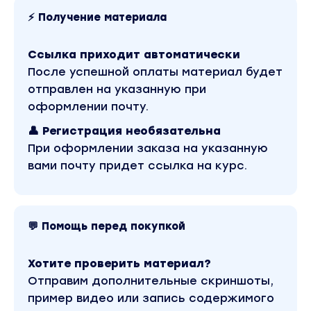
Модуль 11. Практикум. Быстрые деньги
⚡ Получение материала
Модуль 12. Финал
Вы находитесь на странице товара «Михаил Тимочк
Ссылка приходит автоматически
версия материала в лучшем качестве без водяных
После успешной оплаты материал будет
платформы и качества записи можно посмотреть в
Оригинальная стоимость курса у автора составляе
отправлен на указанную при
материал доступен за 890 рублей. Обучающий курс 
оформлении почту.
Бизнес, менеджмент, продажи». Другие материал
через поиск по сайту.
👤 Регистрация необязательна
При оформлении заказа на указанную
вами почту придет ссылка на курс.
💬 Помощь перед покупкой
Хотите проверить материал?
Отправим дополнительные скриншоты,
пример видео или запись содержимого