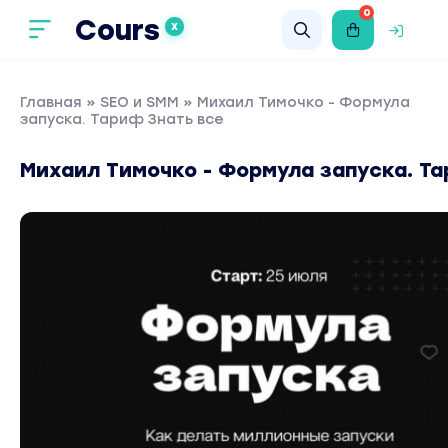
0
Cours
X
Главная
»
SEO и SMM
» Михаил Тимочко - Формула
запуска. Тариф Знать все
Михаил Тимочко - Формула запуска. Т