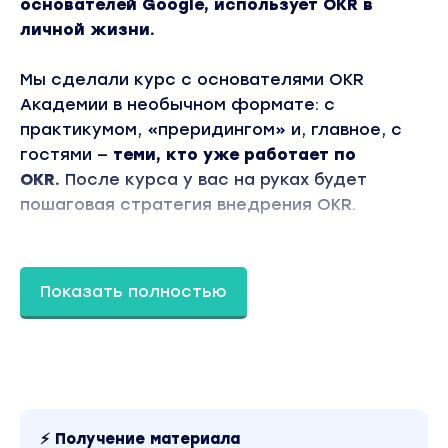
основателей Google, использует OKR в
личной жизни.
Мы сделали курс с основателями OKR
Академии в необычном формате: с
практикумом, «преридингом» и, главное, с
гостями —
теми, кто уже работает по
OKR.
После курса у вас на руках будет
пошаговая стратегия внедрения OKR.
OKR — четкий и чуткий путь к цели в
условиях неопределенности.
Показать полностью
Что такое OKR
OKR — это сокращение от Objectives (цели) и
Key Results (ключевые результаты).
Фреймворк для усовершенствования работы
чего (и кого) угодно — крупного бизнеса,
⚡ Получение материала