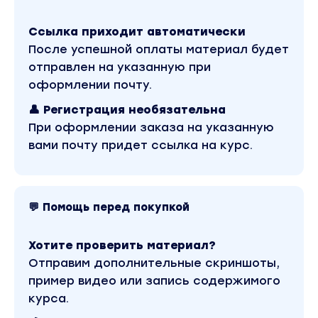
стартапа и даже одного человека.
OKR называют «менеджерской магией» и
Ссылка приходит автоматически
«чудо-машиной».
После успешной оплаты материал будет
Эта система превращает хорошие идеи в
отправлен на указанную при
блестящее исполнение. Как лупа
оформлении почту.
фокусирует солнечные лучи, OKR
👤 Регистрация необязательна
фокусирует всю команду на самом важном.
При оформлении заказа на указанную
Тем самым помогая добиваться
вами почту придет ссылка на курс.
впечатляющих результатов.
Эксперты
Основатели и тренеры OKR Академии, с 2017
💬 Помощь перед покупкой
года помогающей компаниям ставить цели и
двигаться к большим результатам. В OKR
Хотите проверить материал?
Академии прошли обучение ключевые
Отправим дополнительные скриншоты,
сотрудники из более чем 80 компаний.
пример видео или запись содержимого
Наталья Гульчевская
курса.
Топ-менеджер MBA, бизнес-тренер,