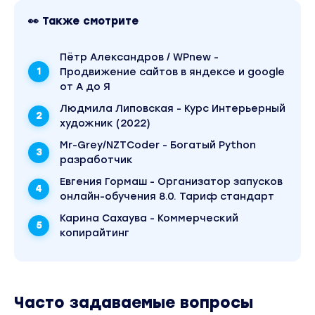
Модель Кеневин и подходы к управлению
👀 Также смотрите
Где применяется OKR
OKR как система исполнения стратегии.
Пётр Александров / WPnew -
Ключевые принципы
Продвижение сайтов в яндексе и google
от А до Я
Какие преимущества OKR дает для
компании, для команды и для сотрудника
Людмила Липовская - Курс Интерьерный
художник (2022)
Проверяем, готова ли ваша команда к
Mr-Grey/NZTCoder - Богатый Python
применению OKR
разработчик
6 июля в 18:00
Евгения Гормаш - Организатор запусков
Онлайн-практикум № 1
онлайн-обучения 8.0. Тариф стандарт
Стратегия и ее роль в системе OKR
Карина Сахаува - Коммерческий
копирайтинг
Как реализуются ключевые принципы на
практике
OKR как инструмент управления
изменениями
Часто задаваемые вопросы