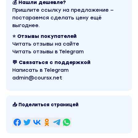
💰 Нашли дешевле?
командный коуч, фасилитатор. Основатель
Пришлите ссылку на предложение —
и управляющий партнер OKR Academy.
постараемся сделать цену ещё
Ирина Сукманюк
выгоднее.
Топ-менеджер MBA, бизнес-тренер,
командный коуч, фасилитатор. Основатель
⭐ Отзывы покупателей
и управляющий партнер OKR Academy.
Читать отзывы на сайте
Читать отзывы в Telegram
Программа курса:
💬 Связаться с поддержкой
Написать в Telegram
Неделя 1. Как работает OKR и зачем
admin@coursx.net
внедрять его в команде
_______________
2 июля, 12:00
Преридинг № 1
📤 Поделиться страницей
В каких ситуациях компании используют OKR,
почему система востребована в
нестабильное время