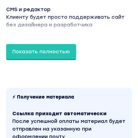
CMS и редактор
Клиенту будет просто поддерживать сайт
без дизайнера и разработчика
Комьюнити
Международное сообщество на форуме
Показать полностью
Webflow и Facebook
Быстрая и простая сборка
Позволяет собрать за 2 дня pixel-perfect
сайт без участия разработчика
⚡ Получение материала
Для кого:
Ссылка приходит автоматически
Для начинающих дизайнеров
После успешной оплаты материал будет
Можем сказать по нашему опыту: умение
отправлен на указанную при
верстать на Webflow выделит тебя на фоне
оформлении почту.