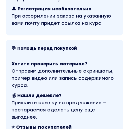
сотен ребят, откликающихся на вакансии
👤 Регистрация необязательна
джуниор дизайнера
При оформлении заказа на указанную
вами почту придет ссылка на курс.
Для опытных дизайнеров и лидов
Умение верстать на Webflow скорее всего
изменит то, как ты подходишь к макетам.
Понимание верстки также даст
💬 Помощь перед покупкой
возможность pixel-perfect реализации
собственных дизайн-проектов. А
Хотите проверить материал?
способность своими руками реализовать
Отправим дополнительные скриншоты,
проект от начала и до конца, на наш взгляд,
пример видео или запись содержимого
— бесценна
курса.
💰 Нашли дешевле?
Для фрилансеров
Пришлите ссылку на предложение —
Навык верстки на Webflow принесет тебе
постараемся сделать цену ещё
больше клиентов, в том числе
выгоднее.
международных
⭐ Отзывы покупателей