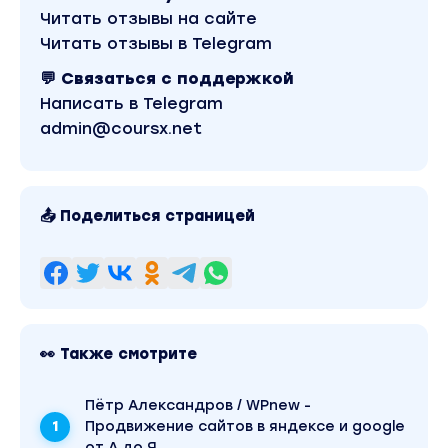
Для будущих профессиональных
Читать отзывы на сайте
верстальщиков на Webflow
Читать отзывы в Telegram
Верстальщик на Webflow — востребованная
💬 Связаться с поддержкой
во всем мире профессия. И в Embacy тоже.
Написать в Telegram
Мы готовы не только подключать к нашим
admin@coursx.net
проектам лучших, но и передавать им те
лиды на верстку, которые приходят к нам
каждый день.
📤 Поделиться страницей
Программа курса:
Первая часть
Изучишь интерфейс Webflow, сверстаешь
заготовленный нами сайт.
👀 Также смотрите
1.0 Знакомство
Пётр Александров / WPnew -
1.1 Основа верстки
Продвижение сайтов в яндексе и google
1.2 Интро Webflow
от А до Я