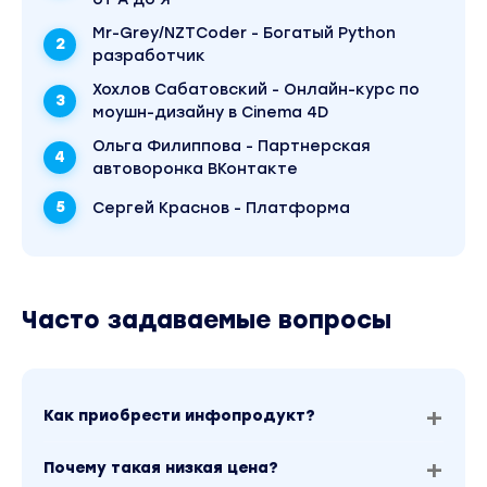
1.3 База верстки Webflow
Mr-Grey/NZTCoder - Богатый Python
1.4 Элементы в Webflow
разработчик
1.5 Анимация в Webflow
Хохлов Сабатовский - Онлайн-курс по
1.6 Подготовка макета к верстке
моушн-дизайну в Cinema 4D
1.7 Верстка базового макета
Ольга Филиппова - Партнерская
1.7 Брейкпоинты
автоворонка ВКонтакте
1.9 Финальная проверка и публикация
Сергей Краснов - Платформа
Вторая часть
Закрепишь знания и сверстаешь свой
одностраничный сайт
Часто задаваемые вопросы
2.0 Проверка макета и исправления
2.1 Верстка
2.2 Верстка брейкпоинтов
Как приобрести инфопродукт?
2.3 Анимация
2.4 Разбор финальных работ
Почему такая низкая цена?
2.5 Бонусы для тех, кто все прошёл.