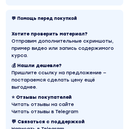
проверки, а результаты сможете занести в
шаблон заключения по объекту для своего
клиента и последующей отчетности.
💬 Помощь перед покупкой
Руководителям АН
Хотите проверить материал?
Если вы руководитель, который любит
Отправим дополнительные скриншоты,
внедрять в работу стандарты отчетности и
пример видео или запись содержимого
регламенты, гид может выступить наглядной
курса.
для агента инструкцией по проверке
💰 Нашли дешевле?
объекта недвижимости и продавца,
Пришлите ссылку на предложение —
содержащий удобный шаблон отчета о
постараемся сделать цену ещё
проверке.
выгоднее.
Покупателям недвижимости
⭐ Отзывы покупателей
Вы сможете самостоятельно провести
Читать отзывы на сайте
проверку недвижимости и продавца и
Читать отзывы в Telegram
будете на 100% уверены в правильности в
💬 Связаться с поддержкой
своих действий при проверке.
Написать в Telegram