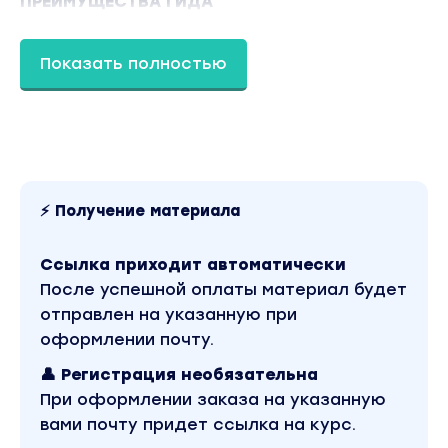
ПРЕИМУЩЕСТВА ГИДА
- Помимо самого гида вы получите
подробные пошаговые видео-инструкции с
Показать полностью
ценными комментариями для каждого этапа
проверки.
- Красиво оформленный шаблон отчета-
заключения по объекту и продавцу, который
вы сможете предоставить своему клиенту,
подтвердив добросовестность вашей
⚡ Получение материала
работы.
Ссылка приходит автоматически
ГИД ПОДОЙДЕТ:
После успешной оплаты материал будет
Риэлторам
отправлен на указанную при
Легкий и понятный в использовании гид
оформлении почту.
поможет самостоятельно и пошагово
👤 Регистрация необязательна
проверить чистоту объекта недвижимости и
При оформлении заказа на указанную
продавца не упустив ни одной важной
вами почту придет ссылка на курс.
детали проверки. Вы сократите сроки