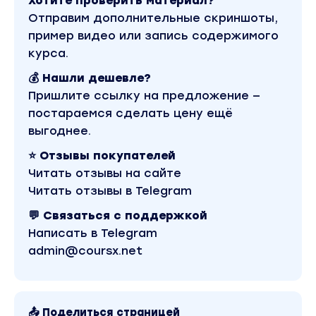
Хотите проверить материал?
Отправим дополнительные скриншоты,
Более того, важно не просто пройти эту
пример видео или запись содержимого
тему и забыть, как это бывает всегда, но
курса.
именно отработать ее настолько, что
💰 Нашли дешевле?
процесс говорения станет для вас
Пришлите ссылку на предложение —
естественным! Только представьте, — у вас
постараемся сделать цену ещё
будет возможность научиться выражать
выгоднее.
свои мысли и идеи максимально точно! Мы
будем не просто расширять словарный
⭐ Отзывы покупателей
запас, но будем расширять идейный запас, —
Читать отзывы на сайте
то есть начитать именно мыслить на
Читать отзывы в Telegram
английском!
💬 Связаться с поддержкой
Написать в Telegram
Пройдя этот курс, вам больше не придется
admin@coursx.net
пытаться что-то читать с бумажек при
попытках заговорить, — все разговорное
будет у вас на слуху и в голове, от зубов
отскакивать.
📤 Поделиться страницей