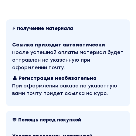
В данном курсе вы научитесь правильно
выражать свои мысли на английском языке,
структурировать ваши идеи и связывать все
⚡ Получение материала
ваши слова, правильно строить монолог.
Ссылка приходит автоматически
После прохождения всего курса вы сможете
После успешной оплаты материал будет
поддержать разговор по любой из
отправлен на указанную при
представленных здесь тем. Кроме того, вы
оформлении почту.
выучите более 600 новых слов и будете
👤 Регистрация необязательна
постоянно практиковаться в разговорной
При оформлении заказа на указанную
речи прямо во время обучения.
вами почту придет ссылка на курс.
В данном курсе изучаются абсолютно все
аспекты, с которыми только можно
столкнуться — разговаривать о своем доме,
💬 Помощь перед покупкой
рассуждать о городах, транспорте и
поездах, — и это только малая часть!