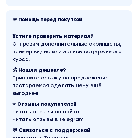
💬 Помощь перед покупкой
Вам нужен мастер-класс, если:
Хотите проверить материал?
1) Вы таргетолог
Отправим дополнительные скриншоты,
и хотите освоить новый рекламный канал
пример видео или запись содержимого
2) Вы работаете в digital
курса.
и изучаете возможности развития Telegram-
💰 Нашли дешевле?
каналов
Пришлите ссылку на предложение —
3) Вы собственник бизнеса
постараемся сделать цену ещё
и ищете дополнительные способы
выгоднее.
продвижения
⭐ Отзывы покупателей
Читать отзывы на сайте
Программа мастер-класса
Читать отзывы в Telegram
💬 Связаться с поддержкой
— 4 стратегии продвижения канала через
Написать в Telegram