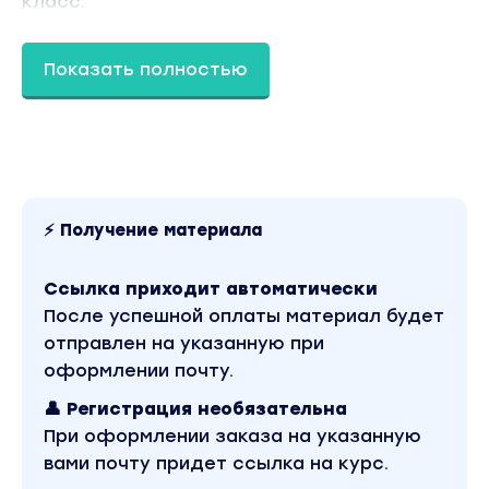
класс.
Показать полностью
На мастер-классе вы узнаете:
Какие существуют стратегии продвижения
Telegram-канала через Яндекс и в чём их
особенности
⚡ Получение материала
Как работать в рекламном кабинете
Яндекса (с разбором основных настроек)
Ссылка приходит автоматически
В чём отличия «Мастера кампаний» от
После успешной оплаты материал будет
экспертного режима
отправлен на указанную при
Как подбирать ключевые слова
оформлении почту.
Каковы основные подходы к оптимизации
👤 Регистрация необязательна
рекламных кампаний
При оформлении заказа на указанную
вами почту придет ссылка на курс.
Как масштабировать рекламную кампанию и
выйти на объём подписок