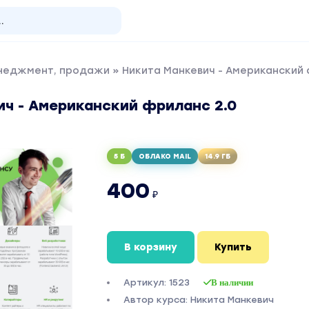
енеджмент, продажи
» Никита Манкевич - Американский 
ич - Американский фриланс 2.0
5 Б
ОБЛАКО MAIL
14.9 ГБ
400
₽
В корзину
Купить
Артикул: 1523
В наличии
Автор курса: Никита Манкевич