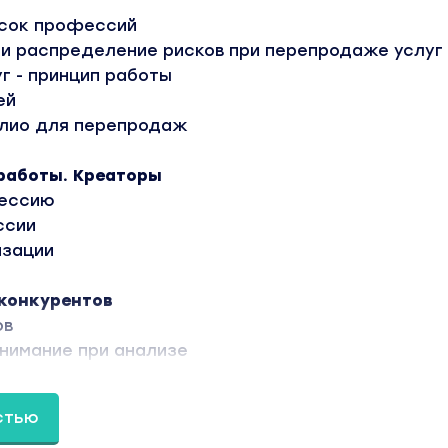
исок профессий
 и распределение рисков при перепродаже услуг
г - принцип работы
ей
лио для перепродаж
 работы. Креаторы
фессию
ссии
изации
 конкурентов
ов
внимание при анализе
онкурентов
стью
ии развития