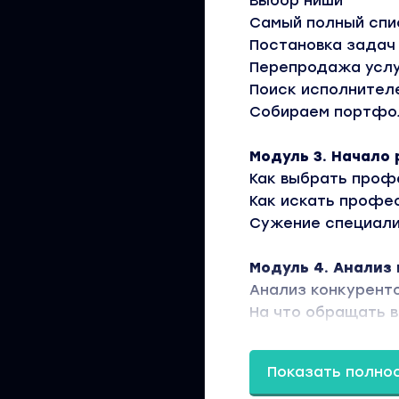
Выбор ниши
Самый полный сп
Постановка задач
Перепродажа услу
Поиск исполнител
Собираем портфо
Модуль 3. Начало
Как выбрать про
Как искать профе
Сужение специал
Модуль 4. Анализ
Анализ конкурент
На что обращать 
Пример анализа к
Показать полно
Модуль 5. Стратег