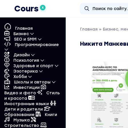
Cours
X
Главная
Главная
»
Бизнес, м
Бизнес
SEO и SMM
Никита Манкев
Программирование
Дизайн
Психология
Здоровье и спорт
Эзотерика
Хобби
Школы и авторы
Инвестиции
Видео и фото
Стиль
и красота
Иностранные языки
Дети и родители
Образование
Книги
Музыка
Строительство