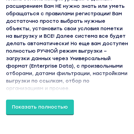
расширением Вам НЕ нужно знать или уметь
обращаться с правилами регистрации! Вам
достаточно просто выбрать нужные
объекты, установить свои условия пометки
на выгрузку и ВСЕ! Далее система все будет
делать автоматически! Но еще вам доступен
полностью РУЧНОЙ режим выгрузки –
загрузки данных через Универсальный
формат (Enterprise Data), с произвольными
отборами, датами фильтрации, настройками
выгрузки по ссылкам, отбор по
организациям и прочее.
Вы находитесь на странице товара «Infostart -
Произвольные условия регистрации и
Показать полностью
фильтрации типового обмена УТ 11, КА 2». Это
материал 2022 года. В магазине Coursx.net
данный материал доступен за 349 рублей.
Обучающий курс входит в рубрику «Бизнес,
менеджмент, продажи». Другие материалы
автора «Infostart» можно найти через поиск по