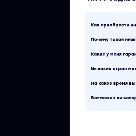
15. Рекомендации
3 бонусных урока 
Как приобрести 
1. Урок по фондов
2. Урок по недвиж
Почему такая низк
(со стратегиями)
3. Урок по крипто
Какие у меня гара
ТАРИФ "СТАНДАРТ
Из каких стран м
Вы находитесь на
грамотность для 
На какое время в
курса у автора со
доступен за 190 р
продажи». Другие
Возможен ли возв
поиск по сайту.