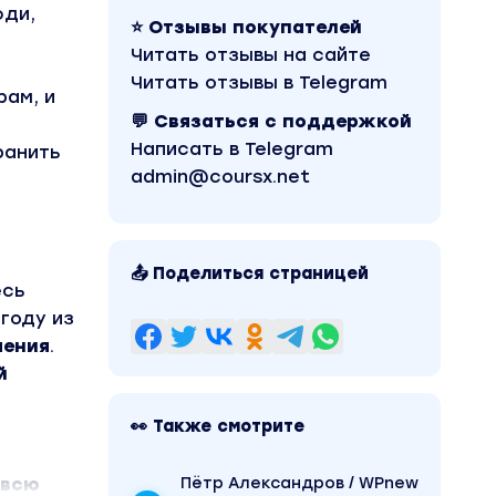
юди,
⭐ Отзывы покупателей
Читать отзывы на сайте
Читать отзывы в Telegram
рам, и
💬 Связаться с поддержкой
Написать в Telegram
ранить
admin@coursx.net
📤 Поделиться страницей
есь
году из
чения
.
й
👀 Также смотрите
 всю
Пётр Александров / WPnew