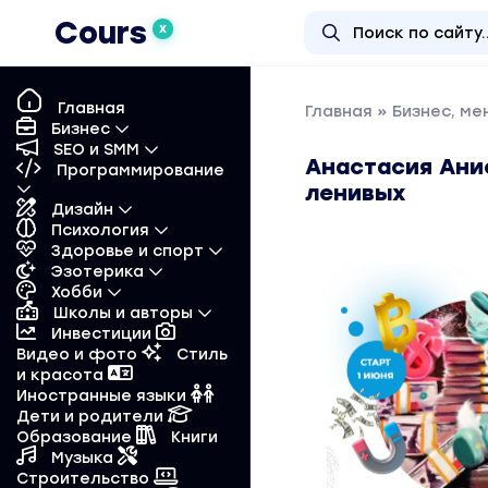
Cours
X
Главная
Главная
»
Бизнес, м
Бизнес
SEO и SMM
Анастасия Ани
Программирование
ленивых
Дизайн
Психология
Здоровье и спорт
Эзотерика
Хобби
Школы и авторы
Инвестиции
Видео и фото
Стиль
и красота
Иностранные языки
Дети и родители
Образование
Книги
Музыка
Строительство