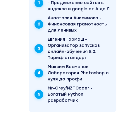
- Продвижение сайтов в
о
яндексе и google от А до Я
Анастасия Анисимова -
Финансовая грамотность
для ленивых
Евгения Гормаш -
Организатор запусков
онлайн-обучения 8.0.
Тариф стандарт
Максим Басманов -
Лаборатория Photoshop с
нуля до профи
Mr-Grey/NZTCoder -
Богатый Python
разработчик