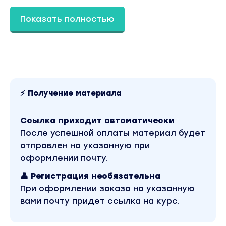
Италия
Показать полностью
Маковый тирамису
Бонусы:
-как внедрять трендовые десерты
- блок по размещению на авито
Вы находитесь на странице товара «Екатерина
⚡ Получение материала
Леонова - Бабл микс в банке». Это версия
материала в лучшем качестве без водяных
знаков. Скриншоты содержимого, платформы и
Ссылка приходит автоматически
качества записи можно посмотреть выше. В
После успешной оплаты материал будет
магазине Coursx.net материал доступен за 449
рублей. Обучающий курс входит в рубрику
отправлен на указанную при
«Кулинария». Другие материалы автора
оформлении почту.
«Екатерина Леонова» можно найти через поиск
по сайту.
👤 Регистрация необязательна
При оформлении заказа на указанную
вами почту придет ссылка на курс.