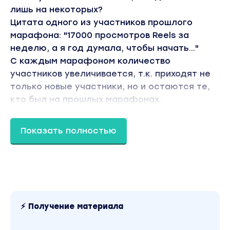
лишь на некоторых?
Цитата одного из участников прошлого
марафона: "17000 просмотров Reels за
неделю, а я год думала, чтобы начать..."
С каждым марафоном количество
участников увеличивается, т.к. приходят не
только новые участники, но и остаются те,
кто был на прошлых марафонах.
Контент реально крутой и мотивирующий
снимать экспертные рилсы для прокачки
Показать полностью
своего блога в инсте (там кстати не только
про рилс, но и про позиционирование,
продажи, как вести сторис, какие чеки
ставить на продукты, какие вообще
продавать продукты, как правильно себя
презентовать и т.д.)
⚡ Получение материала
Вы находитесь на странице товара «Артём
Сенаторов - Гонка. Марафон по экспертным