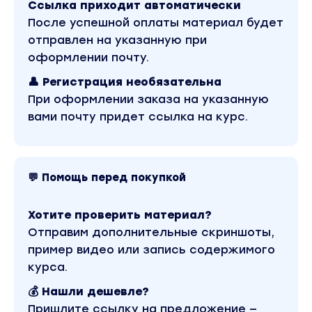
Ссылка приходит автоматически
Reels. Тариф Базовый». Это материал 2022
года. В магазине Coursx.net данный материал
После успешной оплаты материал будет
доступен за 249 рублей. Обучающий курс входит
отправлен на указанную при
в рубрику «SEO и SMM / Instagram / Видео и фото
/ Курсы по Reels ». Другие материалы автора
оформлении почту.
«Артём Сенаторов» можно найти через поиск
по сайту.
👤 Регистрация необязательна
При оформлении заказа на указанную
вами почту придет ссылка на курс.
💬 Помощь перед покупкой
Хотите проверить материал?
Отправим дополнительные скриншоты,
пример видео или запись содержимого
курса.
💰 Нашли дешевле?
Пришлите ссылку на предложение —