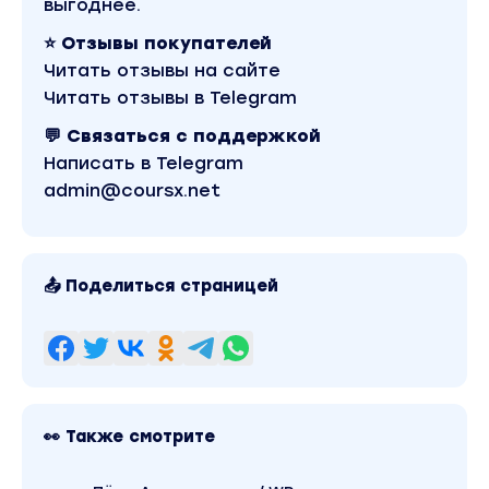
выгоднее.
Уроки гинеколога, нутрициолога и
психолога
⭐ Отзывы покупателей
(уроки специалистов начнутся летом)
Читать отзывы на сайте
Читать отзывы в Telegram
Бонусные видео Екатерины Усмановой
💬 Связаться с поддержкой
для беременных и планирующих стать мамой
Написать в Telegram
admin@coursx.net
Трекер «Дневник беременности»
и эксклюзивные методические материалы
📤 Поделиться страницей
Какой инвентарь нужен?
Коврик
Фитбол 55-60 см
Фитнес-резинка или ремень для йоги
👀 Также смотрите
2 гантели весом 1-2 кг
Мяч для пилатеса