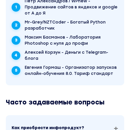
Пётр Александров / WPnew -
Продвижение сайтов в яндексе и google
Плед
от А до Я
ПОДАРКИ
Mr-Grey/NZTCoder - Богатый Python
разработчик
Бонусные видео Екатерины Усмановой для
Максим Басманов - Лаборатория
беременных и планирующих стать мамой.
Photoshop с нуля до профи
Дневник беременности. Удобный трекер для
Алексей Корзун - Деньги с Telegram-
мониторинга ведения беременности,
блога
который вы будете заполнять
самостоятельно.
Евгения Гормаш - Организатор запусков
онлайн-обучения 8.0. Тариф стандарт
Чек-лист «Что брать с собой в роддом»
Чек-лист «Какая музыка хорошо влияет на
плод»
Часто задаваемые вопросы
Гайд с подборкой книг «Ребенок слышит или
что почитать животику»
Чек-лист «5 экспресс-способов победить
токсикоз»
Как приобрести инфопродукт?