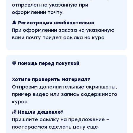
отправлен на указанную при
Силы, чтобы адаптироваться в роли
оформлении почту.
молодой мамы
👤 Регистрация необязательна
НА КУРСЕ ВАС БУДЕТ ЖДАТЬ:
При оформлении заказа на указанную
вами почту придет ссылка на курс.
Фитнес-программа
пилатес, йога, йога-нидра, МФР и растяжка,
функциональные и силовые тренировки с
Екатериной Усмановой и лучшими тренерами
💬 Помощь перед покупкой
UsmanovaTeam & GymTeam
Хотите проверить материал?
Методики, давно доказавшие свою
Отправим дополнительные скриншоты,
эффективность
пример видео или запись содержимого
адаптированные для беременных
курса.
тренировки с Катей Усмановой в формате
💰 Нашли дешевле?
«повторяй за мной» и несколько видов
Пришлите ссылку на предложение —
сопровождения по питанию
постараемся сделать цену ещё