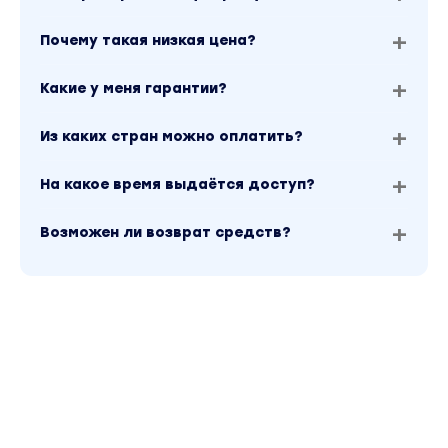
Таблица прибавления веса во время
Почему такая низкая цена?
беременности
Пособие «Как спастись от ринита
Какие у меня гарантии?
беременных»
Из каких стран можно оплатить?
Чек-лист «Как справляться с
тревожностью»
На какое время выдаётся доступ?
I ТРИМЕСТР
Возможен ли возврат средств?
Вы сможете адаптироваться к
физиологическим изменениям и
подготовиться к повышенным нагрузкам на
определённые зоны тела. Также вы
уменьшите проявления токсикоза за счёт
успокаивающих и расслабляющих
дыхательных упражнений.