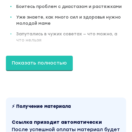
Боитесь проблем с диастазом и растяжками
Уже знаете, как много сил и здоровья нужно
молодой маме
Запутались в чужих советах — что можно, а
что нельзя
ВЫ ПОЛУЧИТЕ:
Показать полностью
Подтянутое тело даже при естественном
наборе веса
Ощущение спокойствия и уверенности в
период ожидания малыша
Возможность облегчить неприятные
симптомы на поздних сроках
⚡ Получение материала
Профилактику ряда послеродовых проблем
Ссылка приходит автоматически
Лёгкое восстановление стройности и
После успешной оплаты материал будет
здоровья после родов