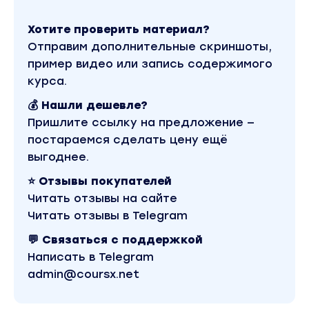
году. Оригинальная стоимость курса у автора
составляет 24990 рублей. В магазине Coursx.net
Хотите проверить материал?
материал доступен за 690 рублей. Обучающий
курс входит в рубрику «Реклама и маркетинг».
Отправим дополнительные скриншоты,
Другие материалы автора «Полина Пушкарева»
пример видео или запись содержимого
можно найти через поиск по сайту.
курса.
💰 Нашли дешевле?
Пришлите ссылку на предложение —
постараемся сделать цену ещё
выгоднее.
⭐ Отзывы покупателей
Читать отзывы на сайте
Читать отзывы в Telegram
💬 Связаться с поддержкой
Написать в Telegram
admin@coursx.net