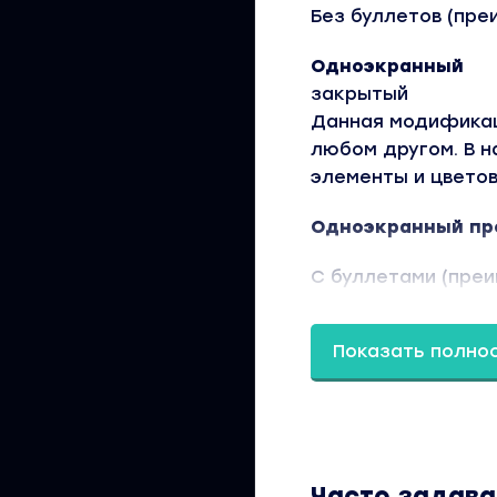
Без буллетов (пре
Одноэкранный
закрытый
Данная модификаци
любом другом. В 
элементы и цвето
Одноэкранный пр
C буллетами (пре
Ключевым отличие
преимуществ или ц
Показать полно
оффер. В отдельн
конверсию в нажат
Двухэкранный от
Вопросы открыты 
Часто задав
В этой модификаци