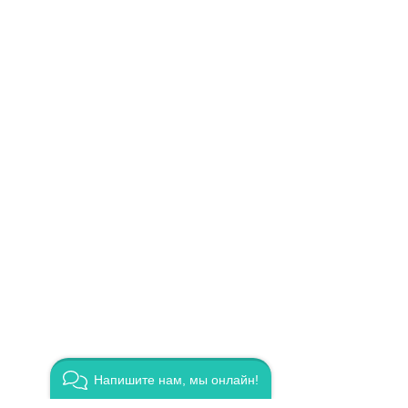
ак и в
ять все
ения
иливает
овысить
о,
о
актика,
Напишите нам, мы онлайн!
ной