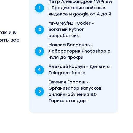
Пётр Александров / WPnew
- Продвижение сайтов в
яндексе и google от А до Я
Mr-Grey/NZTCoder -
Богатый Python
ак и в
разработчик
ять все
Максим Басманов -
Лаборатория Photoshop с
нуля до профи
Алексей Корзун - Деньги с
Telegram-блога
ения
Евгения Гормаш -
Организатор запусков
иливает
онлайн-обучения 8.0.
овысить
Тариф стандарт
о,