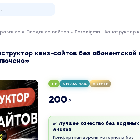
рование
»
Создание сайтов
» Paradigma - Конструктор 
нструктор квиз-сайтов без абонентской 
ключено»
3 Б
ОБЛАКО MAIL
0.686 ГБ
200
₽
✅ Лучшее качество без водяных
знаков
Комфортная версия материала без