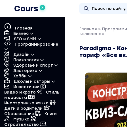
Cours
X
Главная
Главная
»
Программи
Бизнес
включено»
SEO и SMM
Программирование
Paradigma - Ко
тариф «Все в
Дизайн
Психология
Здоровье и спорт
Эзотерика
Хобби
Школы и авторы
Инвестиции
Видео и фото
Стиль
и красота
Иностранные языки
Дети и родители
Образование
Книги
Музыка
Строительство