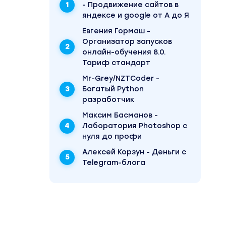
- Продвижение сайтов в
яндексе и google от А до Я
Евгения Гормаш -
Организатор запусков
онлайн-обучения 8.0.
Тариф стандарт
Mr-Grey/NZTCoder -
Богатый Python
разработчик
Максим Басманов -
Лаборатория Photoshop с
нуля до профи
Алексей Корзун - Деньги с
Telegram-блога