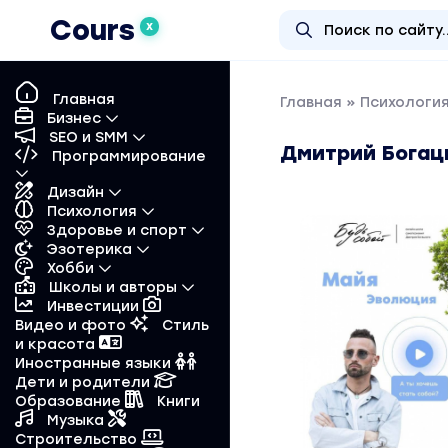
Cours
X
Главная
Главная
»
Психологи
Бизнес
SEO и SMM
Дмитрий Богацк
Программирование
Дизайн
Психология
Здоровье и спорт
Эзотерика
Хобби
Школы и авторы
Инвестиции
Видео и фото
Стиль
и красота
Иностранные языки
Дети и родители
Образование
Книги
Музыка
Строительство