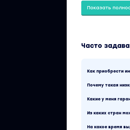
знаков. Скриншот
посмотреть выше. 
Показать полно
материал доступен
«Саморазвитие и 
можно найти через
Часто задав
Как приобрести 
Почему такая низк
Какие у меня гара
Из каких стран м
На какое время в