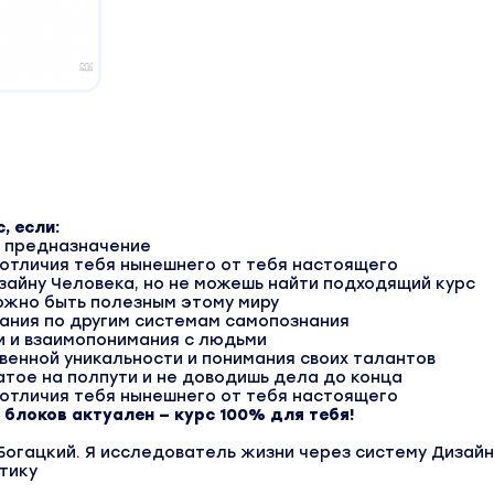
, если:
е предназначение
м отличия тебя нынешнего от тебя настоящего
зайну Человека, но не можешь найти подходящий курс
ожно быть полезным этому миру
ания по другим системам самопознания
и и взаимопонимания с людьми
венной уникальности и понимания своих талантов
тое на полпути и не доводишь дела до конца
м отличия тебя нынешнего от тебя настоящего
з блоков актуален — курс 100% для тебя!
Богацкий. Я исследователь жизни через систему Дизайн
тику