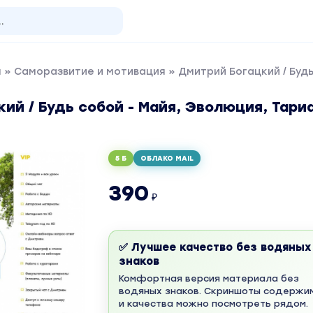
я
»
Саморазвитие и мотивация
» Дмитрий Богацкий / Будь
ий / Будь собой - Майя, Эволюция, Тари
5 Б
ОБЛАКО MAIL
390
₽
✅ Лучшее качество без водяных
знаков
Комфортная версия материала без
водяных знаков. Скриншоты содержи
и качества можно посмотреть рядом.