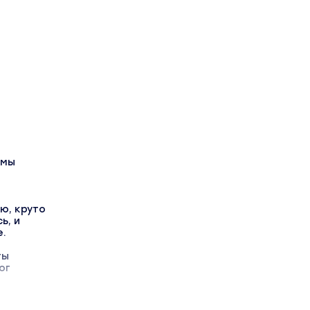
емы
ю, круто
ь, и
е.
ты
ог
,
яных