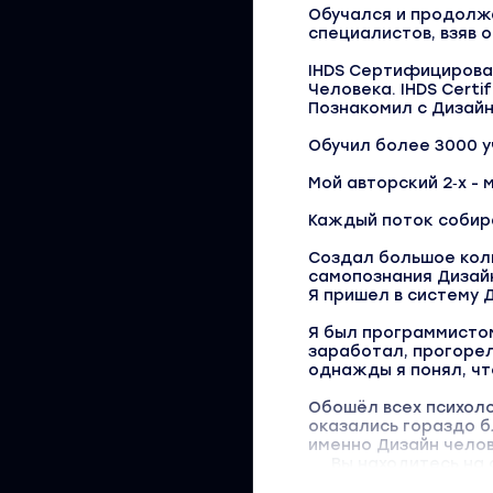
Обучался и продолж
специалистов, взяв 
IHDS Сертифицирова
Человека. IHDS Certi
Познакомил с Дизай
Обучил более 3000 у
Мой авторский 2‑х -
Каждый поток собира
Создал большое кол
самопознания Дизай
Я пришел в систему 
Я был программистом
заработал, прогорел,
однажды я понял, чт
Обошёл всех психоло
оказались гораздо б
именно Дизайн челове
Вы находитесь на 
Эволюция, Тариф 