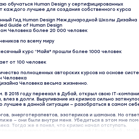
аю обучаться Human Design у сертифицированных
от каждого лучшее для создания собственного курса
нный Гид Human Design Международной Школы Дизайна
fied Guide of Human Design
ном Человека более 20 000 человек
чеников по всему миру
 месячный курс “Майя" прошли более 1000 человек
ет от 100 человек
ичество полноценных авторских курсов на основе сист
н Человека
Дизайна Человека весьма жизненно.
. В 2015 году переехал в Дубай, открыл свою IT-компани
 влез в долги. Выруливание из кризиса сильно затянулос
о лучшее в данной ситуации — разобраться в самом себ
гов, энерготерапевтов, эзотериков и шаманов. Но отве
лиже — они были внутри меня. Убедиться в этом мне пом
ка. Тогда же я понял, что кризис начал отступать.
странице товара «Дмитрий Богацкий / Будь собой - Майя
VIP». Это версия материала в лучшем качестве без вод