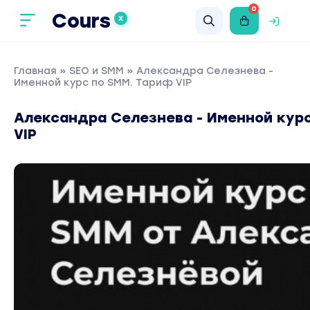
0
Cours
X
Главная
»
SEO и SMM
» Александра Селезнева -
Именной курс по SMM. Тариф VIP
Александра Селезнева - Именной курс
VIP