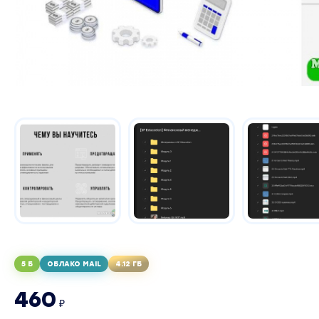
5 Б
ОБЛАКО MAIL
4.12 ГБ
460
₽