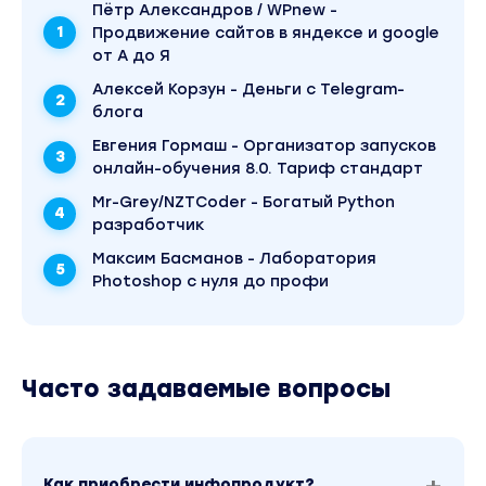
Пётр Александров / WPnew -
Страхи и сомнения остались позади. Вы
Продвижение сайтов в яндексе и google
больше
от А до Я
не сливаете энергию
Алексей Корзун - Деньги с Telegram-
на борьбу с внутренним сопротивлением:
блога
вы глубоко уверены,
Евгения Гормаш - Организатор запусков
что сами управляете своей жизнью и
онлайн-обучения 8.0. Тариф стандарт
результатами
Mr-Grey/NZTCoder - Богатый Python
во всех сферах
разработчик
Мышление нового уровня
Максим Басманов - Лаборатория
Photoshop с нуля до профи
Вы научились отслеживать мысли, которые
не ведут вас
к успеху, и заменять их более
Часто задаваемые вопросы
эффективными. Мышление новичка
трансформировалось в мышление
профессионала: это помогает вам легко
тестировать гипотезы
Как приобрести инфопродукт?