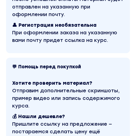
Сможете привлекать клиентов разными
отправлен на указанную при
способами
оформлении почту.
не только через блог
👤 Регистрация необязательна
При оформлении заказа на указанную
Определите свою нишу и целевую
вами почту придет ссылка на курс.
аудиторию
Научитесь заключать долгосрочные
контракты
💬 Помощь перед покупкой
Обретете окружение единомышленников
Хотите проверить материал?
Отправим дополнительные скриншоты,
Как изменится ваша практика и жизнь
пример видео или запись содержимого
после прохождения Академии Продвижения
курса.
💰 Нашли дешевле?
Система продвижения, приносящая результат
Пришлите ссылку на предложение —
постараемся сделать цену ещё
Вы перестали хвататься