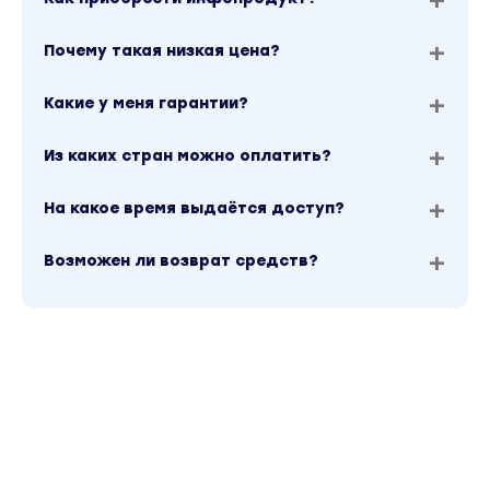
и достигать результата
Почему такая низкая цена?
Уверенность и профессионализм
Какие у меня гарантии?
Теперь вы можете уверенно заявить о себе,
назвать цены на ваши услуги, четко
Из каких стран можно оплатить?
и спокойно ответить
на все возражения
На какое время выдаётся доступ?
Возможен ли возврат средств?
Мощная поддержка
Вы обрели окружение единомышленников,
которые разделяют ваши цели и ценности.
Теперь вам есть, с кем поделиться
результатами и обсудить задачи, чтобы
сгенерировать еще больше идей
для воплощения