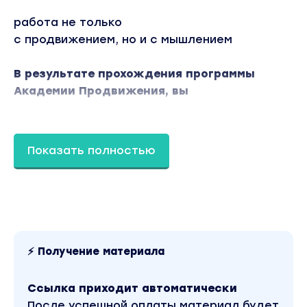
работа не только
с продвижением, но и с мышлением
В результате прохождения программы
Академии Продвижения, вы
Научитесь привлекать клиентов без надрыва
Показать полностью
Получите работающую
систему продвижения
Обретете уверенность
в себе как в профессионале
⚡ Получение материала
Научитесь легко проявляться в блоге, чтобы
у вас покупали
Ссылка приходит автоматически
После успешной оплаты материал будет