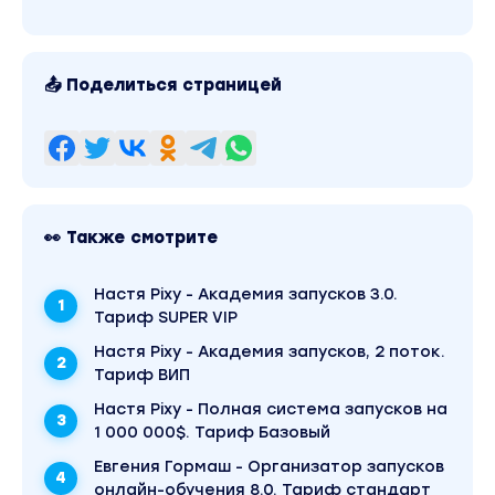
Остальная программа под спойлером, там оче
много текста.
📤 Поделиться страницей
Более 100 уроков и более 100 бонусов!
Модуль 1. Поиск блогера/эксперта в любой соц
Критерии выбора эксперта для запуска;
Идеальный продюсер — кто он; Спикер: Валерия
👀 Также смотрите
Чекалина
Как «продать» свою экспертность и убедить
Настя Pixy - Академия запусков 3.0.
блогера сотрудничать, даже если вы новичок:
Тариф SUPER VIP
составляем самопрезентацию;
Настя Pixy - Академия запусков, 2 поток.
Тариф ВИП
Ищем блогера/эксперта для запуска в любой
соцсети. Топ-25 эффективных способов;
Настя Pixy - Полная система запусков на
1 000 000$. Тариф Базовый
Как выбрать партнёра среди блогеров и эксперт
и не прогадать;
Евгения Гормаш - Организатор запусков
онлайн-обучения 8.0. Тариф стандарт