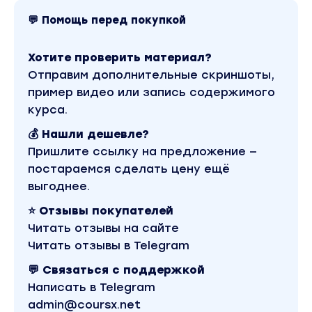
Бонусы:
💬 Помощь перед покупкой
Чек-лист для определения вашего текущего
Хотите проверить материал?
состояния;
Отправим дополнительные скриншоты,
Шаблоны «Наполняющие действия», «График
пример видео или запись содержимого
недели»;
курса.
Список книг, которые повлияли на мышление Нас
💰 Нашли дешевле?
Pixy;
Пришлите ссылку на предложение —
Список приложений для тайм-менеджмента;
постараемся сделать цену ещё
выгоднее.
Чек-лист по проработке негативных убеждений.
⭐ Отзывы покупателей
Читать отзывы на сайте
Результаты:
Читать отзывы в Telegram
Научитесь контролировать своё состояние,
узнаете принципы бизнес-мышления,
💬 Связаться с поддержкой
подготовитесь к практике и избавитесь от сво
Написать в Telegram
страхов.
admin@coursx.net