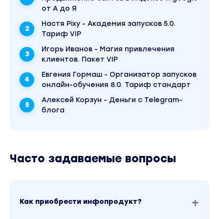
от А до Я
использовать в начале своего пути, а какими
дополнять
Настя Pixy - Академия запусков 5.0.
Тариф VIP
Мы разберем:
Игорь Иванов - Магия привлечения
клиентов. Пакет VIP
Евгения Гормаш - Организатор запусков
Закуп в Телеграм каналах
онлайн-обучения 8.0. Тариф стандарт
Как отсеять ботоводов( покажу 2 сервиса и
Алексей Корзун - Деньги с Telegram-
тонкости анализа)
блога
Как наебывают админы Телеграм каналов
На чем спотыкаются 90% новичков
Часто задаваемые вопросы
На каких условиях покупать рекламу
Научу видеть каналы, которые выжаты
комьюнити телеграм(Тут речь про не
ботоводные каналы, на которые админы
Как приобрести инфопродукт?
телеграм собирают опты. После такого
опта где может участвовать 20+ админов,