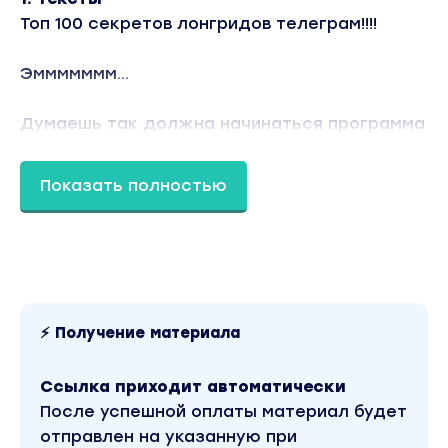
Топ 100 секретов лонгридов телеграм!!!!
Эммммммм...
Думаешь так должна начинаться программа
ровного пацана?!
Показать полностью
Нет нифига.... Эту всю попсу оставим другим
Я тебе покажу путь как я научился писать
тексты:
⚡ Получение материала
Разберем 3 фактора, без которых ни один
текст не будет читабельным)
Ссылка приходит автоматически
После успешной оплаты материал будет
Тексты это основа всего. Все начинается с
отправлен на указанную при