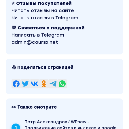
⭐ Отзывы покупателей
Читать отзывы на сайте
3 концепции блога
Читать отзывы в Telegram
Ты же смотришь сериалы? Фильмы? Книги
читаешь?
💬 Связаться с поддержкой
Написать в Telegram
Все строится на базовых вещах... Вот об
admin@coursx.net
этом мы и поговорим
Рекламные посты
📤 Поделиться страницей
От типичных ОРП и АИДА, до авторского
рекламного поста
Я разберу свои лютейшие рекламные посты
и расскажу почему они сработали
👀 Также смотрите
Закупка рекламы
Я разберу 3 лучших источника трафика для
Пётр Александров / WPnew -
телеграм канала и расскажу какие стоит
Продвижение сайтов в яндексе и google