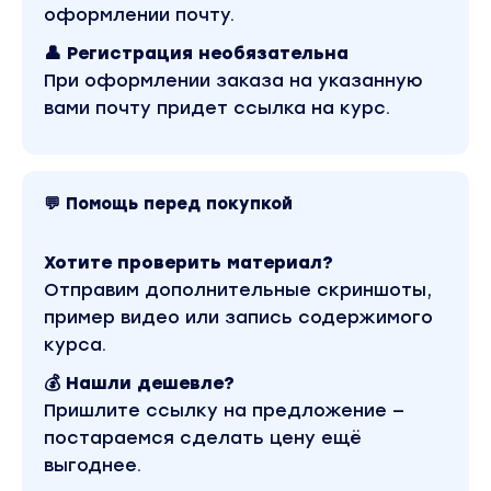
текстов.
оформлении почту.
👤 Регистрация необязательна
Любой адекватный видос начинается со
При оформлении заказа на указанную
сценария и текста
вами почту придет ссылка на курс.
Любая презентация начинается с текста
Любой сторител начинается с текста
💬 Помощь перед покупкой
Ты не просто поймешь как писать тексты в
Телеграм!
Хотите проверить материал?
Отправим дополнительные скриншоты,
Ты узнаешь почему 90% блогов в инсте
пример видео или запись содержимого
пишут как в детском саду
курса.
💰 Нашли дешевле?
Разберем фирменное оформление канала
Пришлите ссылку на предложение —
и чем оно вредит
постараемся сделать цену ещё
Мой последний запуск на 3.000.000р+ и все
выгоднее.
благодаря текстам