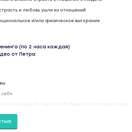
 страсть и любовь ушли из отношений
оциональное и/или физическое выгорание
ренинга (по 2 часа каждая)
идео от Петра:
вы
 себя
между мужчиной и женщиной влияют на их финансовое
стью
нишу
блему