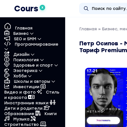
Cours
X
Главная
Главная
»
Бизнес, м
Бизнес
SEO и SMM
Петр Осипов - 
Программирование
Тариф Premium
Дизайн
Психология
Здоровье и спорт
Эзотерика
Хобби
Школы и авторы
Инвестиции
Видео и фото
Стиль
и красота
Иностранные языки
Дети и родители
Образование
Книги
Музыка
Строительство