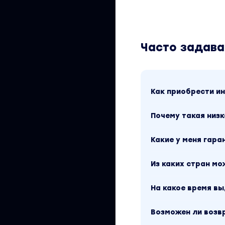
Как определить 
Как ставить и д
Часто задав
Как выбрать ту
Разборы
Всего видеоматери
Как приобрести 
Вы находитесь на 
Сентябрь 2022. Та
Почему такая низк
водяных знаков. 
посмотреть выше.
Какие у меня гара
курса у автора со
доступен за 790 р
продажи / Эзотери
Из каких стран м
Осипов» можно най
На какое время в
Возможен ли возв