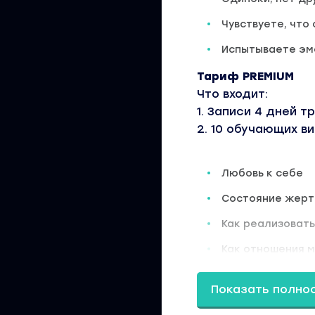
Чувствуете, что
Испытываете эм
Тариф PREMIUM
Что входит:
1. Записи 4 дней т
2. 10 обучающих в
Любовь к себе
Состояние жерт
Как реализовать
Как отношения 
состояние
Показать полно
Как найти свою 
Как решить про