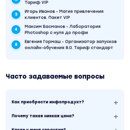
Тариф VIP
– Как расставлять приоритеты в работе – Прин
Игорь Иванов - Магия привлечения
– Метод «Помидора»
клиентов. Пакет VIP
– Timeboxing
Максим Басманов - Лаборатория
Photoshop с нуля до профи
– Метод «Одно дело»
Евгения Гормаш - Организатор запусков
– Метод многокритериальной оценки – Метод 
онлайн-обучения 8.0. Тариф стандарт
– Матрица Эйзенхауэра
– Метод 4D
– Метод «Съесть лягушку»
Часто задаваемые вопросы
Soft skills для руководителя
Программа курса:
Как приобрести инфопродукт?
– Метод автофокуса
– Постановка амбициозных целей
Почему такая низкая цена?
– Метод обратного планирования
– Диаграмма Ганта в Excel
Какие у меня гарантии?