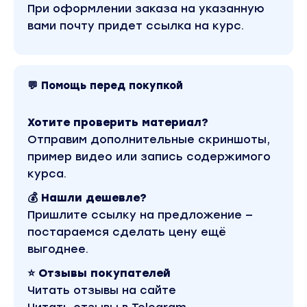
При оформлении заказа на указанную
1
вами почту придет ссылка на курс.
Эмоциональный интеллект
– Что такое EQ и как его развить
💬 Помощь перед покупкой
– Как развивать свой эмоциональный интеллект
92 урока
Хотите проверить материал?
Отправим дополнительные скриншоты,
– Как управлять с помощью эмоционального инт
пример видео или запись содержимого
– Как эмоциональный интеллект помогает в ж
курса.
– Как научиться распознавать собственные эмоц
💰 Нашли дешевле?
– Как сделать так, чтобы эмоции работали на ва
Пришлите ссылку на предложение —
постараемся сделать цену ещё
– Как развить эмоциональную устойчивость
выгоднее.
– Как использовать эмоциональный интеллект н
⭐ Отзывы покупателей
– Как организовать работу так, чтобы остават
Читать отзывы на сайте