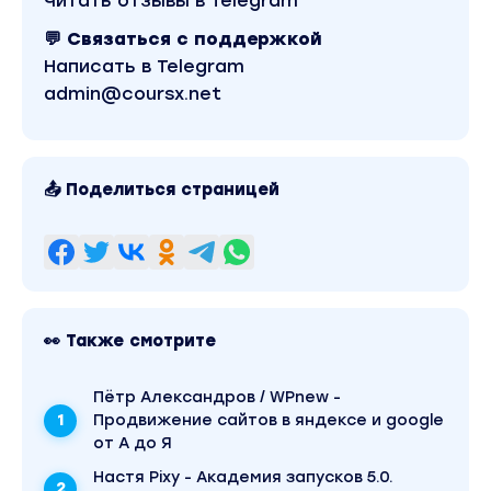
Читать отзывы в Telegram
– Как поддерживать эмоциональное и физическ
💬 Связаться с поддержкой
думать о работе в нерабочее время
Написать в Telegram
– Как правильно отдыхать и восстанавливаться
admin@coursx.net
Soft skills для руководителя
Программа курса
📤 Поделиться страницей
92 урока
2;3 Управление стрессом
– Как управлять стрессом
👀 Также смотрите
– Как заставить стресс работать вам на польз
помогает в борьбе со стрессом – Как переста
Пётр Александров / WPnew -
– Как определить тип стресса
Продвижение сайтов в яндексе и google
от А до Я
Навыки планирования
Настя Pixy - Академия запусков 5.0.
и управления временем