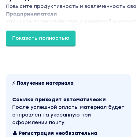
Повысите продуктивность и вовлеченность сво
Предприниматели
Улучшите взаимодействие с командой и научи
на важном
Показать полностью
Чему вы научитесь
Грамотно распоряжаться своим временем и все 
Быстро решать конфликты в команде
Развивать эмоциональный интеллект, слушать и 
⚡ Получение материала
Договариваться со сложными собеседниками
Принимать решения в условиях неопределеннос
Ссылка приходит автоматически
После успешной оплаты материал будет
Управлять дистанционными командами и распре
отправлен на указанную при
Программа обучения:
оформлении почту.
Программа курса
👤 Регистрация необязательна