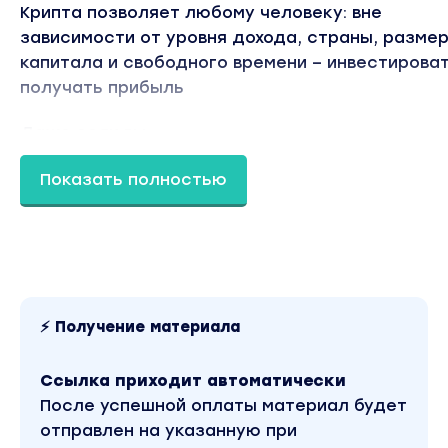
Крипта позволяет любому человеку: вне
зависимости от уровня дохода, страны, разме
капитала и свободного времени – инвестироват
получать прибыль
Даже если вы:
Только начинаете инвестировать
Показать полностью
Курс – простой пошаговый план инвестирования
крипту.
Разберетесь в основах и заработаете первые
деньги на крипте
Не планируете инвестировать
Криптовалюты – это не только про инвестиции.
⚡ Получение материала
На курсе мы разберем стратегии активного
заработка на крипте.
Ссылка приходит автоматически
После успешной оплаты материал будет
Инвестор с опытом
отправлен на указанную при
Дополните свои знания новыми стратегиями, к