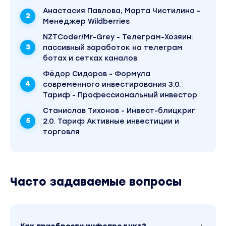
Криптофундамент. Тариф Трейдерy». Это версия
Анастасия Павлова, Марта Чистилина -
материала в лучшем качестве без водяных знаков.
Менеджер Wildberries
Скриншоты содержимого, платформы и качества
записи можно посмотреть выше. Материал относи
NZTCoder/Mr-Grey - Телеграм-Хозяин:
2022 году. В магазине Coursx.net материал доступ
пассивный заработок на телеграм
990 рублей. Обучающий курс входит в рубрику
«Инвестиции, Трейдинг, Криптовалюта / Блокчейн 
ботах и сетках каналов
криптовалюты». Другие материалы автора «Федо
Фёдор Сидоров - Формула
Сидоров» можно найти через поиск по сайту.
современного инвестирования 3.0.
Тариф - Профессиональный инвестор
Станислав Тихонов - Инвест-блицкриг
2.0. Тариф Активные инвестиции и
торговля
Часто задаваемые вопросы