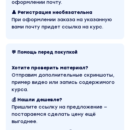
оформлении почту.
полностью пассивого дохода (10-50% годовых),
👤 Регистрация необязательна
и активного (с высоким риском) – с доходност
При оформлении заказа на указанную
в тысячи годовых.
вами почту придет ссылка на курс.
Консервативный инвестор
Диверсифицируете текущий портфель, добави
активы с малым риском и повысите его годову
💬 Помощь перед покупкой
доходность.
Например –ETF на криптовалютные проекты.
Хотите проверить материал?
Отправим дополнительные скриншоты,
Разберем все актуальные стратегии и инстру
пример видео или запись содержимого
для инвести-рования в крипту:
курса.
Фундаментальный анализ
Тех.анализМетавселенные
💰 Нашли дешевле?
GameFi
Пришлите ссылку на предложение —
СтейкингIDO
постараемся сделать цену ещё
Пулы ликвидности
выгоднее.