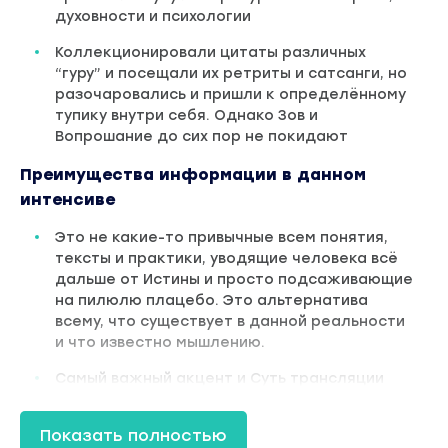
духовности и психологии
Коллекционировали цитаты различных
“гуру” и посещали их ретриты и сатсанги, но
разочаровались и пришли к определённому
тупику внутри себя. Однако Зов и
Вопрошание до сих пор не покидают
Преимущества информации в данном
интенсиве
Это не какие-то привычные всем понятия,
тексты и практики, уводящие человека всё
дальше от Истины и просто подсаживающие
на пилюлю плацебо. Это альтернатива
всему, что существует в данной реальности
и что известно мышлению.
Самый важный акцент и Суть трансляции
Яны Корниловой – это не подсадить
человека на себя, а подвести его к
Показать полностью
Осознанному Проживанию и Освобождению