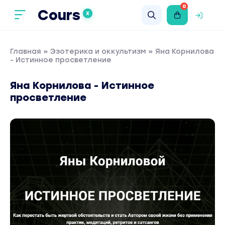
0
Cours
X
Главная
»
Эзотерика и оккультизм
» Яна Корнилова
- Истинное просветление
Яна Корнилова - Истинное
просветление