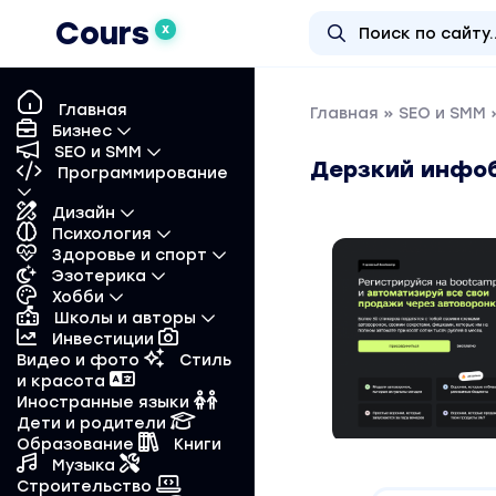
Cours
X
Главная
Главная
»
SEO и SMM
»
Бизнес
SEO и SMM
Дерзкий инфоб
Программирование
Дизайн
Психология
Здоровье и спорт
Эзотерика
Хобби
Школы и авторы
Инвестиции
Видео и фото
Стиль
и красота
Иностранные языки
Дети и родители
Образование
Книги
Музыка
Строительство