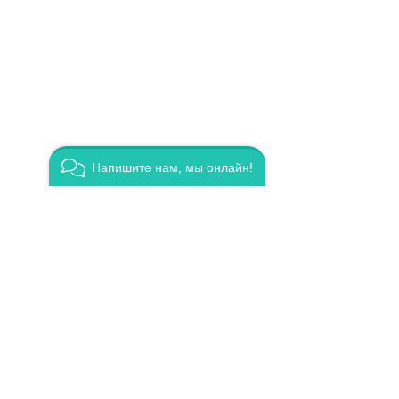
Напишите нам, мы онлайн!
Skool /
Сек
YouT