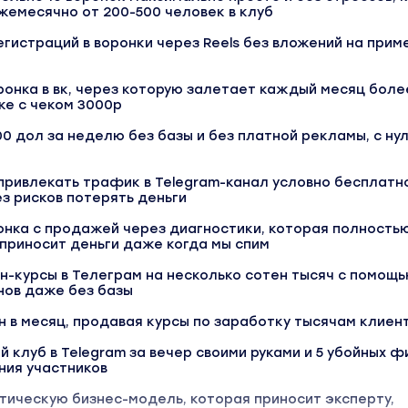
емесячно от 200-500 человек в клуб
егистраций в воронки через Reels без вложений на прим
онка в вк, через которую залетает каждый месяц боле
ке с чеком 3000р
00 дол за неделю без базы и без платной рекламы, с нул
привлекать трафик в Telegram-канал условно бесплатн
з рисков потерять деньги
онка с продажей через диагностики, которая полность
приносит деньги даже когда мы спим
н-курсы в Телеграм на несколько сотен тысяч с помощ
ов даже без базы
н в месяц, продавая курсы по заработку тысячам клиен
й клуб в Telegram за вечер своими руками и 5 убойных 
ния участников
тическую бизнес-модель, которая приносит эксперту,