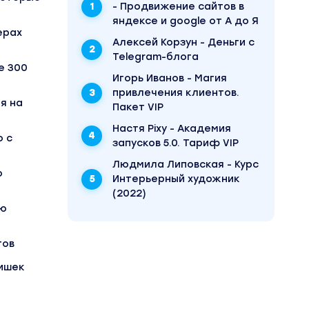
- Продвижение сайтов в
яндексе и google от А до Я
ерах
Алексей Корзун - Деньги с
Telegram-блога
е 300
Игорь Иванов - Магия
привлечения клиентов.
я на
Пакет VIP
Настя Pixy - Академия
о с
запусков 5.0. Тариф VIP
Людмила Липовская - Курс
ю
Интерьерный художник
(2022)
ью
тов
фишек