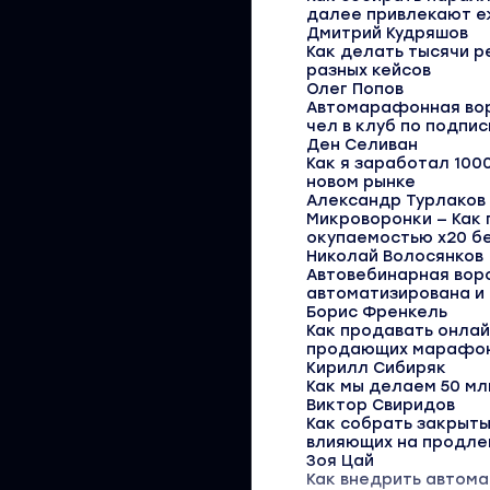
далее привлекают еж
Дмитрий Кудряшов
Как делать тысячи р
разных кейсов
Олег Попов
Автомарафонная вор
чел в клуб по подпис
Ден Селиван
Как я заработал 100
новом рынке
Александр Турлаков
Микроворонки — Как 
окупаемостью х20 бе
Николай Волосянков
Автовебинарная вор
автоматизирована и 
Борис Френкель
Как продавать онлай
продающих марафон
Кирилл Сибиряк
Как мы делаем 50 мл
Виктор Свиридов
Как собрать закрыты
влияющих на продле
Зоя Цай
Как внедрить автома