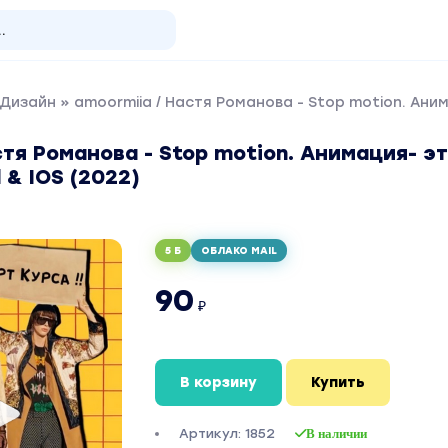
 Дизайн
» amoormiia / Настя Романова - Stop motion. Аним
стя Романова - Stop motion. Анимация- э
 & IOS (2022)
5 Б
ОБЛАКО MAIL
90
₽
В корзину
Купить
Артикул: 1852
В наличии