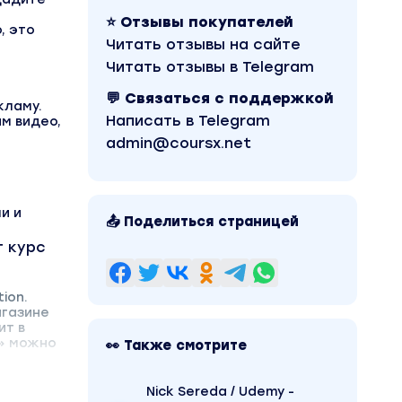
⭐ Отзывы покупателей
, это
Читать отзывы на сайте
Читать отзывы в Telegram
💬 Связаться с поддержкой
кламу.
Написать в Telegram
м видео,
admin@coursx.net
и и
📤 Поделиться страницей
г курс
ion.
агазине
ит в
а» можно
👀 Также смотрите
Nick Sereda / Udemy -