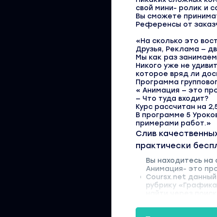
свой мини- ролик и 
Вы сможете принимат
Референсы от заказ
⠀
«На сколько это вос
Друзья, Реклама — дв
Мы как раз занимаем
Никого уже не удиви
которое вряд ли дос
Программа групповог
« Анимация — это про
— Что туда входит?
Курс рассчитан на 2,
В программе 5 Уроко
примерами работ.»
Слив качественных
практически бесп
Вы находитесь на 
Анимация- это про
Coursx.net данный
рубрику «Графика
найти через поиск