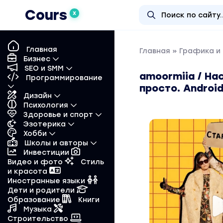
Cours
X
Главная
Главная
»
Графика и
Бизнес
SEO и SMM
amoormiia / На
Программирование
просто. Android
Дизайн
Психология
Здоровье и спорт
Эзотерика
Хобби
Школы и авторы
Инвестиции
Видео и фото
Стиль
и красота
Иностранные языки
Дети и родители
Образование
Книги
Музыка
Строительство