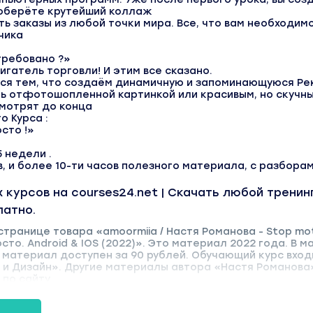
соберёте крутейший коллаж
ь заказы из любой точки мира. Все, что вам необходимо
чика
требовано ?»
игатель торговли! И этим все сказано.
ся тем, что создаём динамичную и запоминающуюся Ре
ть отфотошопленной картинкой или красивым, но скучны
мотрят до конца
о Курса :
сто !»
5 недели .
в, и более 10-ти часов полезного материала, с разборам
 курсов на courses24.net | Скачать любой тренин
латно.
странице товара «amoormiia / Настя Романова - Stop mot
сто. Android & IOS (2022)». Это материал 2022 года. В м
 материал доступен за 90 рублей. Обучающий курс вход
 и Дизайн». Другие материалы автора «Настя Романов
 по сайту.