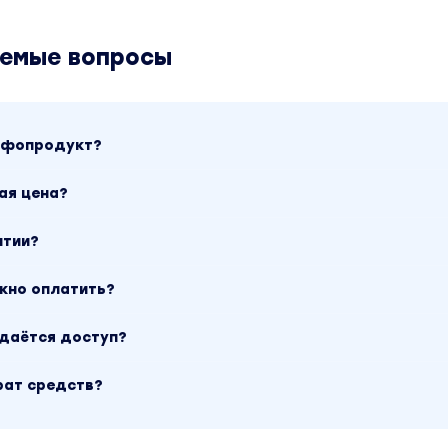
аемые вопросы
инфопродукт?
ая цена?
нтии?
ожно оплатить?
ыдаётся доступ?
рат средств?