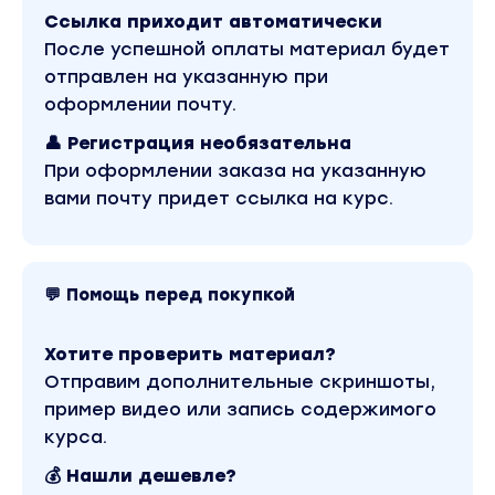
более 10 лет, которая позволяет активироват
Ссылка приходит автоматически
резервы мозга и привести Вас к взрывным рез
После успешной оплаты материал будет
жизни, которые, возможно, даже не снились В
отправлен на указанную при
сокровенных снах.
оформлении почту.
👤 Регистрация необязательна
Представьте, что всего через несколько меся
При оформлении заказа на указанную
увеличить свой доход в 3, в 5 и даже в 10 раз, к
вами почту придет ссылка на курс.
участников этой программы.
Смотрите ниже, какую бомбу я для Вас пригот
💬 Помощь перед покупкой
В чём секрет успеха?
Хотите проверить материал?
Секрет в системе. Когда все ключевые кусочк
Отправим дополнительные скриншоты,
в целостную картину, давая ясное видение пут
пример видео или запись содержимого
идёте шаг за шагом, к своей финансовой своб
курса.
💰 Нашли дешевле?
Секрет в том, что пока другие люди ищут «во