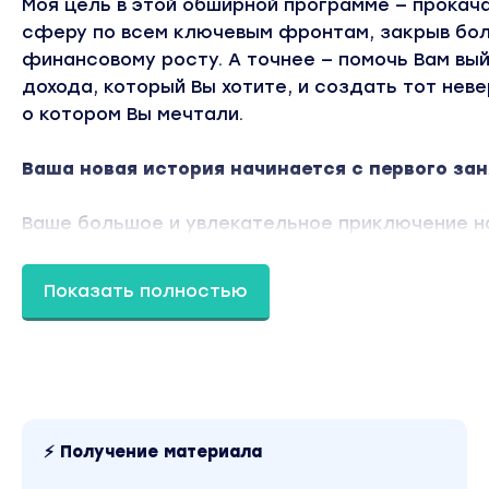
Моя цель в этой обширной программе — прока
сферу по всем ключевым фронтам, закрыв бол
финансовому росту. А точнее — помочь Вам вый
дохода, который Вы хотите, и создать тот нев
о котором Вы мечтали.
Ваша новая история начинается с первого заня
Ваше большое и увлекательное приключение на
программы, когда мы создадим Ваш мощный за
того, чтобы в этом году у Вас была возможност
Показать полностью
или даже удесятерить свой доход.
Я дам Вам для этого все свои самые проверен
инструменты, которые уже помогли мне и моим
свои доходы в разы и десятки раз.
⚡ Получение материала
Проверенная система, которой я поделюсь с В