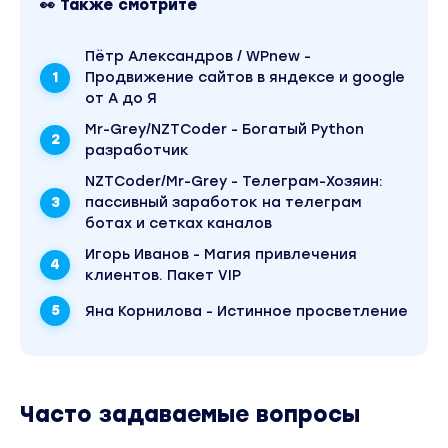
👀 Также смотрите
- когда Вы лишены глупых страхов, мешающих 
- когда Вы виртуозно управляете своими финан
Пётр Александров / WPnew -
стабильность и уверенность в завтрашнем дне
Продвижение сайтов в яндексе и google
от А до Я
Только системный подход выведет Вас на нов
Mr-Grey/NZTCoder - Богатый Python
Ваш доход в разы и десятки раз.
разработчик
NZTCoder/Mr-Grey - Телеграм-Хозяин:
Что ждёт Вас в программе «Мастер денег»
пассивный заработок на телеграм
ботах и сетках каналов
Я собрал основные модули, которые неизбежно
Игорь Иванов - Магия привлечения
новый денежный уровень.
клиентов. Пакет VIP
Яна Корнилова - Истинное просветление
Программа:
Модуль 01: Персональная мотивация
Этот блок даст Вам мощный заряд мотивации 
роста в деньгах, и для того, чтобы пройти эту
Часто задаваемые вопросы
Простой но убойный инструмент, который оста