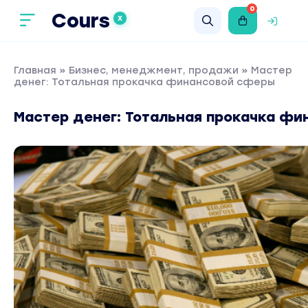
0
Cours
X
Главная
»
Бизнес, менеджмент, продажи
» Mаcтер
дeнeг: Тотальная прокачка финансовой сферы
Mаcтер дeнeг: Тотальная прокачка ф