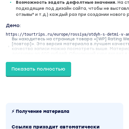
Возможность задать дефолтные значения.
На с
подходящие под дизайн сайта, чтобы не выставл
отзывы" и т.д.) каждый раз при создании нового 
Демо:
https://tourtrips.ru/europe/rossiya/otdyh-s-detmi-v-a
Вы находитесь на странице товара «[WP] Rating We
[повтор]». Это версия материала в лучшем качес
качества записи можно посмотреть выше. Материал
доступен за 400 рублей. Обучающий курс входит в
Показать полностью
⚡ Получение материала
Ссылка приходит автоматически