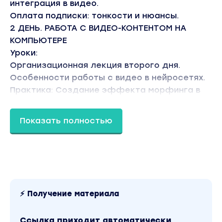
интеграция в видео.
Оплата подписки: тонкости и нюансы.
2 ДЕНЬ. РАБОТА С ВИДЕО-КОНТЕНТОМ НА
КОМПЬЮТЕРЕ
Уроки:
Организационная лекция второго дня.
Особенности работы с видео в нейросетях.
Практика: Создание эффекта морфинга в
нейросетях
Практика: Создание новых элементов и их
Показать полностью
интеграция в видео.
Практика: Анализ движения объектов в
видео с номощью нейросетей.
Практика: Удаление лишних объектов из
видео.
Оплата подписки, советы и рекомендации по
⚡ Получение материала
использованию
3 ДЕНЬ. РАБОТА С АНИМАЦИЕЙ НА
Ссылка приходит автоматически