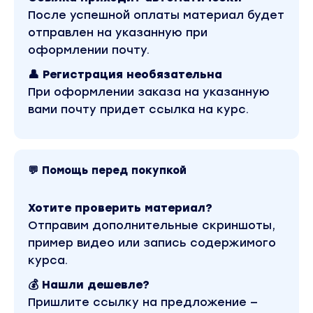
КОМПЬЮТЕРЕ. МОНЕТИЗАЦИЯ НАВЫКОВ
После успешной оплаты материал будет
Уроки:
отправлен на указанную при
МОНЕТИЗАЦИЯ НАВЫКОВ.
оформлении почту.
Организационная лекция третьего дня.
👤 Регистрация необязательна
Оптимизация работы на компьютере.
При оформлении заказа на указанную
Практика: Оживляем персонажа и создаем
вами почту придет ссылка на курс.
мультфильм.
Практика: Создаем анимацию с нуля или из
картинки.
Монетизация навыков. Как интегрировать
💬 Помощь перед покупкой
нейросети в свою работу? На чем можно
заработать?
Хотите проверить материал?
Вы находитесь на странице товара «Юлия
Отправим дополнительные скриншоты,
Киселева - Воркшоп 2.0. Нейросети для контент
пример видео или запись содержимого
маркеров». Это материал 2023 года. В магазине
Coursx.net данный материал доступен за 290
курса.
рублей. Обучающий курс входит в рубрику «SEO
и SMM / Эзотерика и оккультизм». Другие
💰 Нашли дешевле?
материалы автора «Юлия Киселева» можно
Пришлите ссылку на предложение —
найти через поиск по сайту.