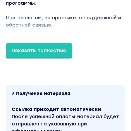
программы.
Шаг за шагом, на практике, с поддержкой и
обратной связью.
Эта механика начала приносить результат ещё
того, как мы её описали.
Показать полностью
Когда я записал первую инструкцию по
результатам своих тестов нейросетей, Саша
повторил её в тот же день.
Его ролик уже в топе выдачи англоязычного Ют
⚡ Получение материала
Между 2-мя видосами по 400к просмотров. На
создание канала + создание видео + заливку
Ссылка приходит автоматически
видео ушло 2 часа.
После успешной оплаты материал будет
отправлен на указанную при
Контент — никакой воды, только пересказ свое