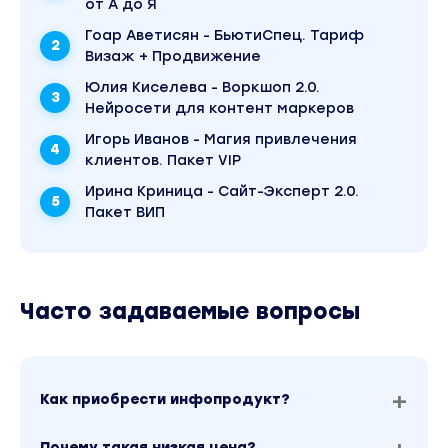
от А до Я
Гоар Аветисян - БьютиСпец. Тариф
Визаж + Продвижение
Программа бабок на нейронках:
Юлия Киселева - Воркшоп 2.0.
Нейросети для контент маркеров
ЧАСТЬ I
Игорь Иванов - Магия привлечения
клиентов. Пакет VIP
Урок №1 — Что такое нейросети? Какие задачи 
Ирина Криница - Сайт-Эксперт 2.0.
помогают решать?
Пакет ВИП
Обзор базовых нейросетей, их функционала.
Урок №2 урок — Как пользоваться Chat GPT?
Приёмы, которые используют профи, чтобы
Часто задаваемые вопросы
выжимать из ИИ максимальный результат.
Урок №3 — Как создавать картинки с помощью
нейросетей? На примере DALL-E.
Урок № 4 — Как создавать видео с помощью
Как приобрести инфопродукт?
нейросетей? На примере Pictory.
Урок № 5 — Как создавать лендинги, логотипы 
Почему такая низкая цена?