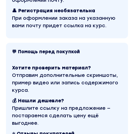
оформлении почту.
личной практики.
👤 Регистрация необязательна
Формат — только пошаговая практика, 1-2-3,
При оформлении заказа на указанную
результат в студию.
вами почту придет ссылка на курс.
Атмосфера — все на равных, изучаем и
монетизируем новую нишу, в которой нет
конкуренции.
Механика — привычные и простые интерфейсы,
💬 Помощь перед покупкой
справишься, если умеешь пользоваться
клавиатурой.
Хотите проверить материал?
Отправим дополнительные скриншоты,
пример видео или запись содержимого
курса.
Не успели ещё отправить ссылку на продажн
как в лс уже пошли вопросы типа "куда плати
💰 Нашли дешевле?
Ну не заебись ли?
Пришлите ссылку на предложение —
постараемся сделать цену ещё
выгоднее.
⭐ Отзывы покупателей