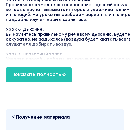
Правильное и умелое интонирование - ценный навык.
которые научат вызывать интерес и удерживать вни
интонаций. На уроке мы разберем варианты интониро
подробно изучим нормы фонетики.
Урок 6. Дыхание.
Вы научитесь правильному речевому дыханию. Будете
аккуратно, не задыхаясь (воздуха будет хватать всег
слушателя добирать воздух.
Урок 7. Словарный запас.
Узнаете способы работы над расширением словарно
речь богаче, поможет избавиться от слов-паразитов 
Вы научитесь показывать свой интеллект и компетен
Различать банальности и сильные слова.
Показать полностью
Урок 8. Телефонная коммуникация и этикет.
Знание делового этикета в дистанционной коммуника
соцсетях и почте, будут работать на вас. Имидж куль
успешного человека невозможно построить, нарушая
"золотые" правила современного цифрового общени
Урок 9. Small talk.
⚡ Получение материала
Искусство короткого разговора и светской беседы. 
диалог с новыми людьми, заводить знакомства и быт
собеседником. На практике отработаете лаконичные