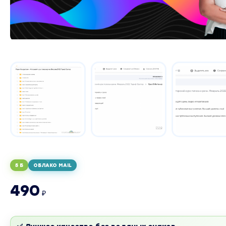
5 Б
ОБЛАКО MAIL
490
₽