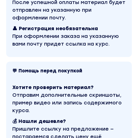
После успешной оплаты материал будет
Недвижимость. Отношения с родом. Место жител
отправлен на указанную при
Беременность и дети. Творчество.
оформлении почту.
Показатели здоровья в натальной карте.
👤 Регистрация необязательна
При оформлении заказа на указанную
Кризисы, кредиты и трансформации.
вами почту придет ссылка на курс.
Выбор специальности и образования.
Общественная деятельность. Технологичность и
💬 Помощь перед покупкой
Эзотерика, психология и уединение. Тайны и сек
Планеты в домах.
Хотите проверить материал?
Карма и кармические задачи.
Отправим дополнительные скриншоты,
пример видео или запись содержимого
Алгоритм разбора натальной карты. Источник ма
курса.
Противоречия.
💰 Нашли дешевле?
Наша энергия. Что делать, когда батарейка сад
Пришлите ссылку на предложение —
Трансформация агрессии и разрушения в наталь
постараемся сделать цену ещё