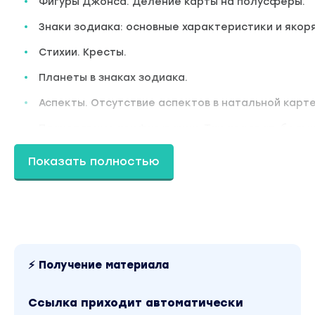
Фигуры Джонса. Деление карты на полусферы.
Знаки зодиака: основные характеристики и якоря
Стихии. Кресты.
Планеты в знаках зодиака.
Аспекты. Отсутствие аспектов в натальной карте
Планетарные конфигурации. Тау-квадрат, большо
Взаимоотношения между Солнцем и Луной.
Показать полностью
Аспекты планет.
Дома. Системы домов. Угловые, последующие и 
символичному управлению. Прямое управление д
Якоря.
Асцендент. Восходящий знак. Первое впечатлен
⚡ Получение материала
асценденте. Управитель асцендента. Характери
Ближайшее окружение, короткие поездки и обра
Ссылка приходит автоматически