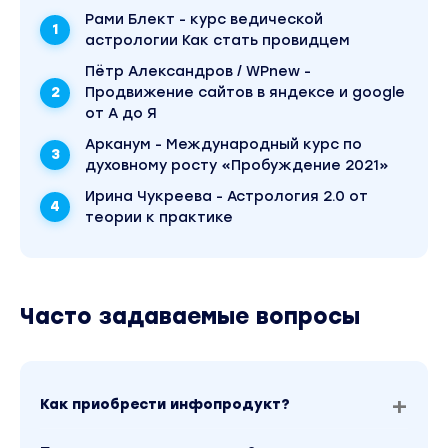
карьеры?
Рами Блект - курс ведической
Таблица выбора карьеры для достижения успеха
астрологии Как стать провидцем
Пётр Александров / WPnew -
Влияние кармических узлов на карьеру.
Продвижение сайтов в яндексе и google
Блок 3
от А до Я
Отношения и совместимость
Арканум - Международный курс по
духовному росту «Пробуждение 2021»
Любовница и любовники в натальной карте.
Ирина Чукреева - Астрология 2.0 от
Образ жены и мужа в натальной карте.
теории к практике
Зона брака в натальной карте. Особенности бра
Планеты в 7 доме.
Часто задаваемые вопросы
Стабильность и нестабильность брака. Количест
Ранний брак. Быстрые и легкие браки. Поздний б
Сексуальная сфера и предпочтения. Гомосексу
Как приобрести инфопродукт?
желания в сексуальной сфере. Отказ от секса. 
Синастрия. Астрология совместимости. Сексуал