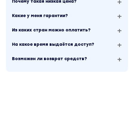
Почему такая низкая цена?
совместимость, совместимость на уровне чувств
расстанется.
Какие у меня гарантии?
Роль и влияние партнера в гороскопе на вашу жи
Из каких стран можно оплатить?
Формула счастья. Формула несчастья. Кармичес
На какое время выдаётся доступ?
БЛОК 4
Профессия астролог. Как выстроить очередь н
Возможен ли возврат средств?
Виды соц сетей.
Как раскрыть свое Я и быть астрологом, в котор
Упаковка профиля.
Анализ ЦА. Клиенты в НК. Линии блога.
Виды постов. Как писать, чтобы создать очередь 
идеи для постов? Список готовых тем.
Виды сторис. Как снимать? Что снимать? Правила