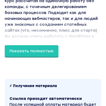
Курс рассчитан на одиночную работу без
команды, с точечным делегированием
базовых процессов. Подходит как для
начинающих вебмастеров, так и для людей
уже знакомых с созданием статейных
сайтах (что, несомненно, плюс для старта).
Вы должны уметь работать с WordPress и
понимать как зарегистрировать домен/
хостинг и настроить почту для нового сайта,
Показать полностью
это обязательный минимум.
Амазон-1000 2.2 (архивный курс, входит в
стоимость новой версии)
⚡ Получение материала
Содержание курса
Ссылка приходит автоматически
Первый модуль: семантика, выбор ниши
После успешной оплаты материал будет