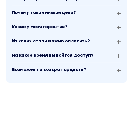
SEO-мифы про EAT/YMYL.
Почему такая низкая цена?
Контент: типы статей, кластеры.
Какие у меня гарантии?
Метрики (DA/PA, TF/CF).
Rankbrain, семантика и будущее.
Из каких стран можно оплатить?
Анкор-листы, вхождения ключей, разбавка.
На какое время выдаётся доступ?
Формирование tier-листа, выбор ссылочной
стратегии.
Возможен ли возврат средств?
Принципы поиска по типовым признакам.
Файлы
ТЗ, шаблоны, заготовки.
База для линкбилдинга.
База товарных сайтов для анализа.