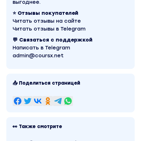
выгоднее.
Дополнительные источники трафика.
⭐ Отзывы покупателей
Реверс-инжиниринг, куда смотреть и
Читать отзывы на сайте
почему.
Читать отзывы в Telegram
Заказ копирайта, ТЗ. Чем разбавлять и
💬 Связаться с поддержкой
дополнять контент.
Написать в Telegram
Темы и плагины. Оптимизация работы сайта,
admin@coursx.net
критерии.
Сборка и настройка сайта.
📤 Поделиться страницей
Третий модуль: оптимизация конверсий
Качество, работа с контентом и
оформлением.
Отслеживание конверсий, средние
👀 Также смотрите
значения, оптимизация.
Добавление статей, структура,