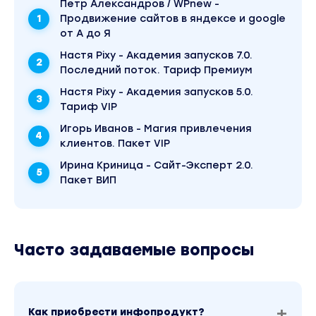
Пётр Александров / WPnew -
перелинковка, on-page SEO.
Продвижение сайтов в яндексе и google
от А до Я
Таблицы и сравнения, гид покупателя.
Настя Pixy - Академия запусков 7.0.
Последний поток. Тариф Премиум
Четвертый модуль: оптимизация, ссылочный
Настя Pixy - Академия запусков 5.0.
профиль
Тариф VIP
Формирование ссылочного профиля,
Игорь Иванов - Магия привлечения
концепция продвижения молодого сайта.
клиентов. Пакет VIP
Ирина Криница - Сайт-Эксперт 2.0.
Крауд, niche edits и покупные PBN.
Пакет ВИП
Поиск дропов и мистайпов.
Создание своей мини-сетки PBN для
точечного продвижения.
Часто задаваемые вопросы
Оптимизация мета-данных и CTR.
Пятый модуль: больше западного SEO
Как приобрести инфопродукт?