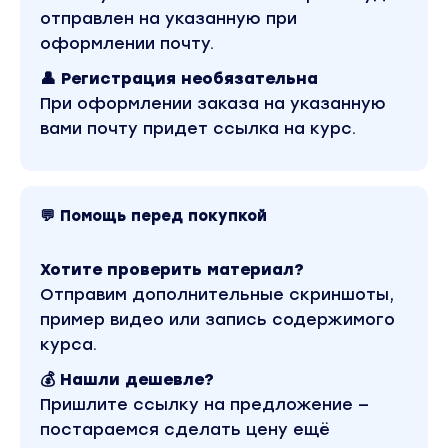
отправлен на указанную при
Тренды и evergreen-ниши.
оформлении почту.
Примеры свободных ниш. Куда заходить?
👤 Регистрация необязательна
Товары и категории. Фактическая
При оформлении заказа на указанную
доходность.
вами почту придет ссылка на курс.
Составление семантического ядра.
Бренд будущего сайта и доменное имя.
💬 Помощь перед покупкой
Регистрация домена, выбор структуры и
технические моменты.
Хотите проверить материал?
Отправим дополнительные скриншоты,
Второй модуль: работа с контентом и сайтом
пример видео или запись содержимого
Типы статей, структура и формат страниц.
курса.
Нововведения по оптимизации конверсий.
💰 Нашли дешевле?
Пришлите ссылку на предложение —
Направленность сайта, выбор стратегии
постараемся сделать цену ещё
охвата ниши.